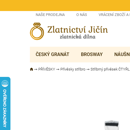
Přejít
na
obsah
NAŠE PRODEJNA
O NÁS
VRÁCENÍ ZBOŽÍ A
ČESKÝ GRANÁT
BROSWAY
NÁUŠN
PŘÍVĚSKY
Přívěsky stříbro
Stříbrný přívěsek ČTYŘ