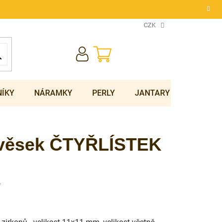
CZK
NÁKUPNÍ
KOŠÍK
NÍKY
NÁRAMKY
PERLY
JANTARY
SOUPRA
řívěsek ČTYŘLÍSTEK
.