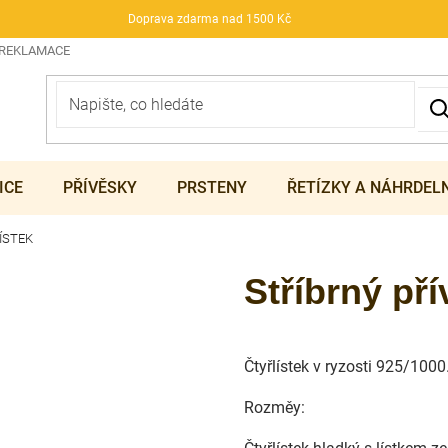
Doprava zdarma nad 1500 Kč
 REKLAMACE
ICE
PŘÍVĚSKY
PRSTENY
ŘETÍZKY A NÁHRDEL
LÍSTEK
Stříbrný p
Čtyřlístek v ryzosti 925/1000
Rozměy: