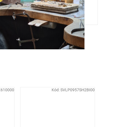
X610000
Kód:
SVLP0957SH2BI00