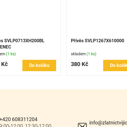
věs SVLP0713XH200BL
Přívěs SVLP1267X610000
ŽENEC
dem
(1 ks)
skladem
(1 ks)
 Kč
380 Kč
Do košíku
Do koší
+420 608311204
info
@
zlatnictviji