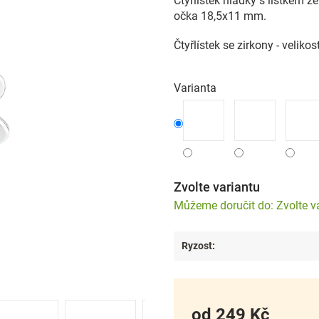
Čtyřlístek hladký s lístkem z
očka 18,5x11 mm.
Čtyřlístek se zirkony - veli
Varianta
Zvolte variantu
Zvolte v
Ryzost
:
od
249 Kč