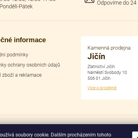
ečné informace
Kamenná prodejna
ní podmínky
Jičín
ky ochrany osobních údajů
Zlatnictví Jičín
Náměstí Svobody 10
í zboží a reklamace
506 01 Jičín
Více o prodejně
dobírka
převodem
oužívá soubory cookie. Dalším procházením tohoto