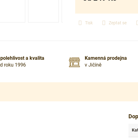
Měrná
cena:
Tisk
Zeptat se
polehlivost a kvalita
Kamenná prodejna
d roku 1996
v Jičíně
Dop
Ka