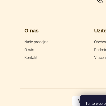
O nás
Užit
Naše prodejna
Obchod
O nás
Podmín
Kontakt
Vrácen
Tento web p