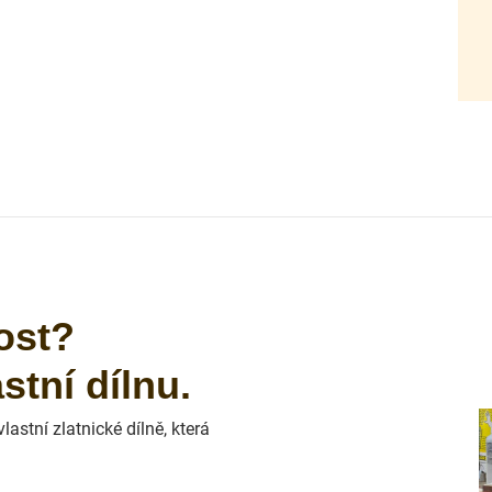
ost?
tní dílnu.
astní zlatnické dílně, která