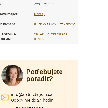
N
:
Zvolte variantu
nové rozpětí
:
0-999,-
uh kamene
:
Kubický zirkon
,
Bez kamene
LADEM NA
SKLADEM -ODESÍLÁME
ODEJNĚ
:
IHNED
Potřebujete
poradit?
info
@
zlatnictvijicin.cz