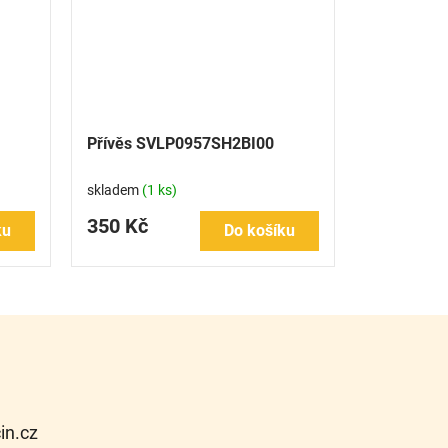
Přívěs SVLP0957SH2BI00
skladem
(1 ks)
350 Kč
ku
Do košíku
cin.cz