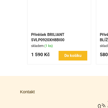
Přívěšek BRILIANT
Pří
SVLP0920XH8BI00
BLÍ
skladem
(1 ks)
skla
1 590 Kč
580
Do košíku
Z
á
p
Kontakt
a
t
í