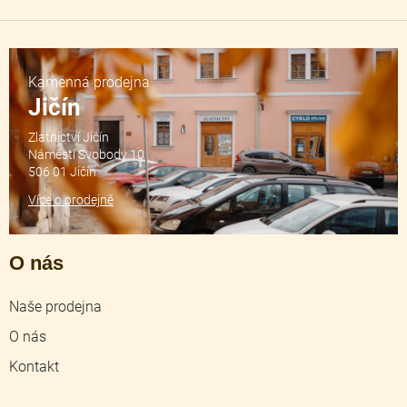
Kamenná prodejna
Jičín
Zlatnictví Jičín
Náměstí Svobody 10
506 01 Jičín
Více o prodejně
O nás
Naše prodejna
O nás
Kontakt