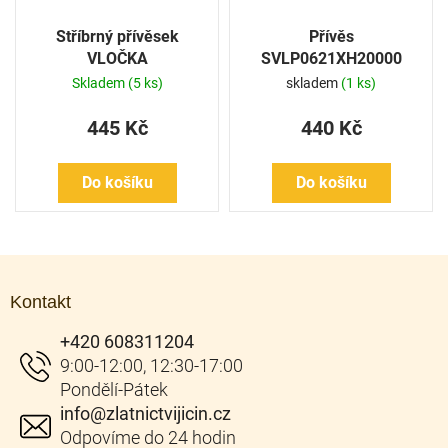
Stříbrný přívěsek
Přívěs
VLOČKA
SVLP0621XH20000
Skladem
(5 ks)
skladem
(1 ks)
445 Kč
440 Kč
Do košíku
Do košíku
Z
á
Kontakt
p
a
+420 608311204
t
í
info
@
zlatnictvijicin.cz