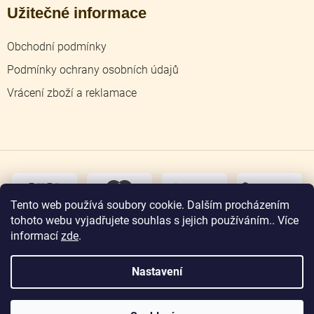
Užitečné informace
Obchodní podmínky
Podmínky ochrany osobních údajů
Vrácení zboží a reklamace
dobírka
převodem
Tento web používá soubory cookie. Dalším procházením
tohoto webu vyjadřujete souhlas s jejich používáním.. Více
osobní
odběr
informací
zde
.
Nastavení
Copyright 2026
Zlatnictví Jičín
. Všechna práva
vyhrazena.