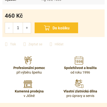
460 Kč
Měrná
cena:
Tisk
Zeptat se
Hlídat
Profesionální pomoc
Spolehlivost a kvalita
při výběru šperku
od roku 1996
Kamenná prodejna
Vlastní zlatnická dílna
v Jičíně
pro úpravy a servis