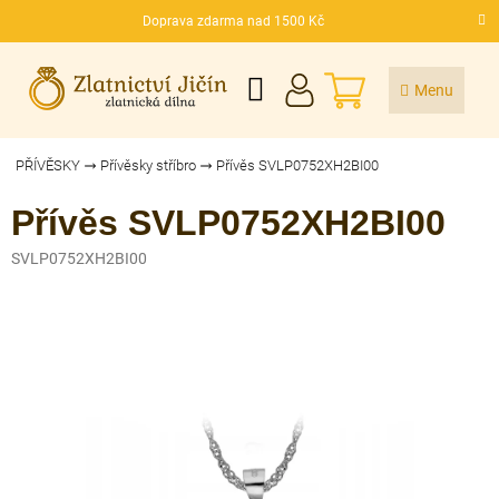
Přejít
Doprava zdarma nad 1500 Kč
na
CZK
obsah
NÁKUPNÍ
KOŠÍK
PŘÍVĚSKY
Přívěsky stříbro
Přívěs SVLP0752XH2BI00
Přívěs SVLP0752XH2BI00
SVLP0752XH2BI00