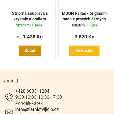
Stříbrná souprava s
MOON Pallas - originální
krystaly a opálem
sada z pravých černých
říčních perel SP000070
Skladem
(1 sada)
skladem
(1 Kus)
1 438 Kč
3 820 Kč
od
Detail
Do košíku
Z
á
Kontakt
p
a
+420 608311204
t
í
info
@
zlatnictvijicin.cz