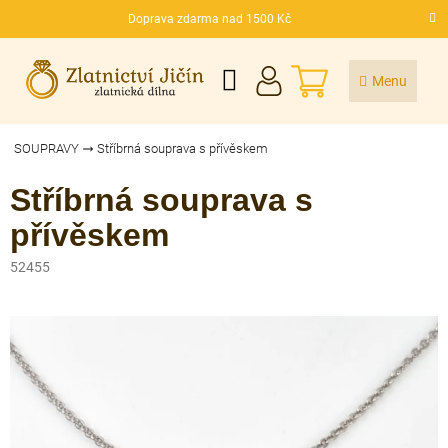
Přejít
Doprava zdarma nad 1500 Kč
na
CZK
obsah
NÁKUPNÍ
KOŠÍK
SOUPRAVY
Stříbrná souprava s přívěskem
Stříbrná souprava s
přívěskem
52455