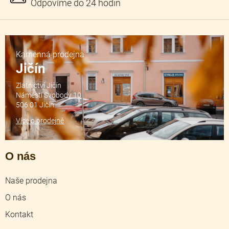
Kamenná prodejna
Jičín
Zlatnictví Jičín
Náměstí Svobody 10
506 01 Jičín
Více o prodejně
O nás
Naše prodejna
O nás
Kontakt