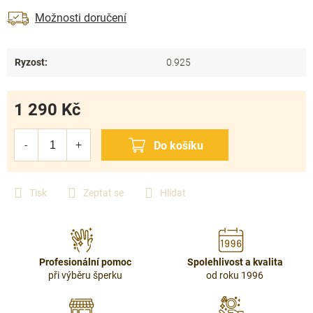
Možnosti doručení
Ryzost
:
0.925
1 290 Kč
Měrná
cena:
Tisk
Zeptat se
Hlídat
Profesionální pomoc
Spolehlivost a kvalita
při výběru šperku
od roku 1996