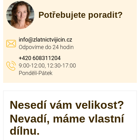
Potřebujete poradit?
info
@
zlatnictvijicin.cz
+420 608311204
Nesedí vám velikost?
Nevadí, máme vlastní
dílnu.