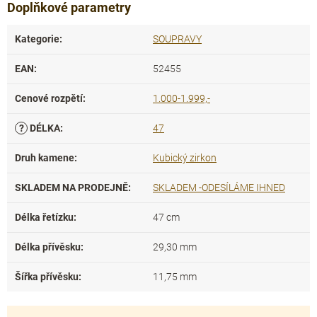
Doplňkové parametry
Kategorie
:
SOUPRAVY
EAN
:
52455
Cenové rozpětí
:
1.000-1.999,-
?
DÉLKA
:
47
Druh kamene
:
Kubický zirkon
SKLADEM NA PRODEJNĚ
:
SKLADEM -ODESÍLÁME IHNED
Délka řetízku
:
47 cm
Délka přívěsku
:
29,30 mm
Šířka přívěsku
:
11,75 mm