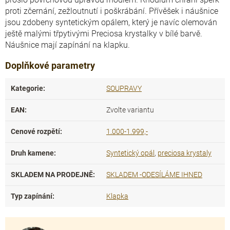
proti zčernání, zežloutnutí i poškrábání. Přívěšek i náušnice
jsou zdobeny syntetickým opálem, který je navíc olemován
ještě malými třpytivými Preciosa krystalky v bílé barvě.
Náušnice mají zapínání na klapku.
Doplňkové parametry
Kategorie
:
SOUPRAVY
EAN
:
Zvolte variantu
Cenové rozpětí
:
1.000-1.999,-
Druh kamene
:
Syntetický opál
,
preciosa krystaly
SKLADEM NA PRODEJNĚ
:
SKLADEM -ODESÍLÁME IHNED
Typ zapínání
:
Klapka