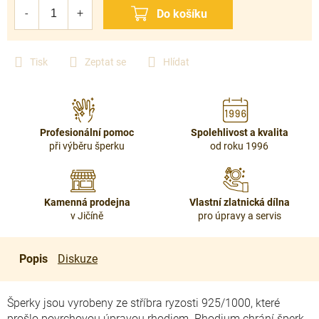
cena:
Tisk
Zeptat se
Hlídat
Profesionální pomoc
Spolehlivost a kvalita
při výběru šperku
od roku 1996
Kamenná prodejna
Vlastní zlatnická dílna
v Jičíně
pro úpravy a servis
Popis
Diskuze
Šperky jsou vyrobeny ze stříbra ryzosti 925/1000, které
prošlo povrchovou úpravou rhodiem. Rhodium chrání šperk