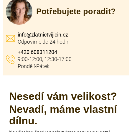
Potřebujete poradit?
info
@
zlatnictvijicin.cz
+420 608311204
Nesedí vám velikost?
Nevadí, máme vlastní
dílnu.