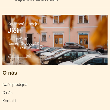
Kamenná prodejna
Jičín
Zlatnictví Jičín
Náměstí Svobody 10
506 01 Jičín
Více o prodejně
O nás
Naše prodejna
O nás
Kontakt