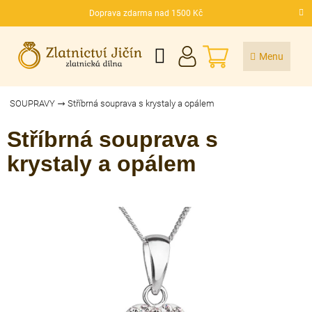
Přejít
Doprava zdarma nad 1500 Kč
na
CZK
obsah
NÁKUPNÍ
KOŠÍK
SOUPRAVY
Stříbrná souprava s krystaly a opálem
Stříbrná souprava s
krystaly a opálem