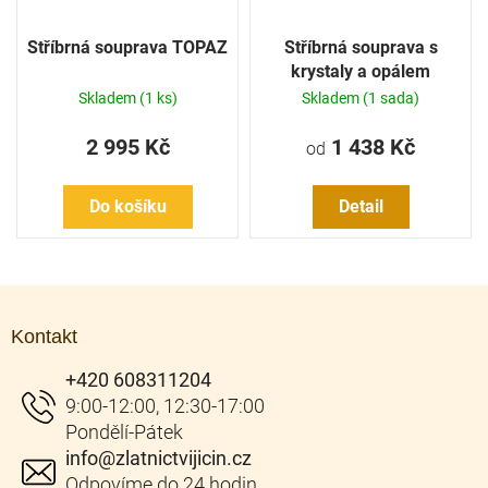
Stříbrná souprava TOPAZ
Stříbrná souprava s
krystaly a opálem
Skladem
(1 ks)
Skladem
(1 sada)
2 995 Kč
1 438 Kč
od
Do košíku
Detail
Z
á
Kontakt
p
a
+420 608311204
t
í
info
@
zlatnictvijicin.cz