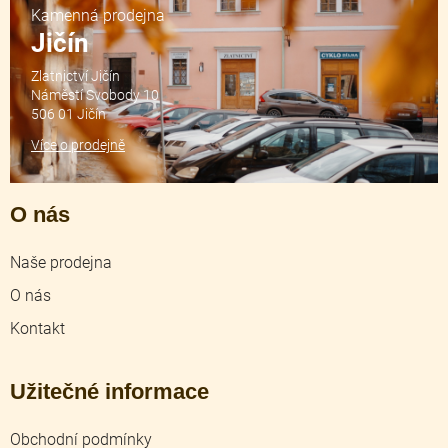
Kamenná prodejna
Jičín
Zlatnictví Jičín
Náměstí Svobody 10
506 01 Jičín
Více o prodejně
O nás
Naše prodejna
O nás
Kontakt
Užitečné informace
Obchodní podmínky