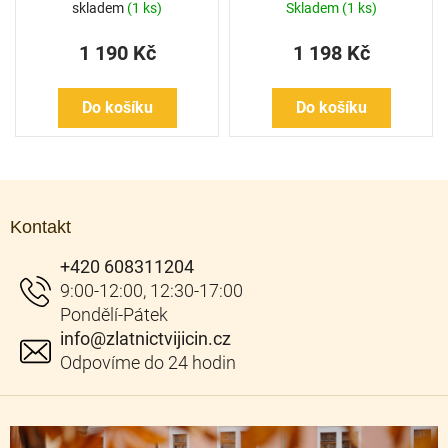
skladem
(1 ks)
Skladem
(1 ks)
1 190 Kč
1 198 Kč
Do košíku
Do košíku
Z
á
Kontakt
p
a
+420 608311204
t
í
info
@
zlatnictvijicin.cz