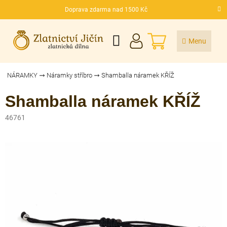
Přejít
Doprava zdarma nad 1500 Kč
na
CZK
obsah
NÁKUPNÍ
KOŠÍK
NÁRAMKY
Náramky stříbro
Shamballa náramek KŘÍŽ
Shamballa náramek KŘÍŽ
46761