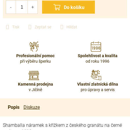
cena:
Tisk
Zeptat se
Hlídat
Profesionální pomoc
Spolehlivost a kvalita
při výběru šperku
od roku 1996
Kamenná prodejna
Vlastní zlatnická dílna
v Jičíně
pro úpravy a servis
Popis
Diskuze
Shamballa náramek s křížkem z českého granátu na černé