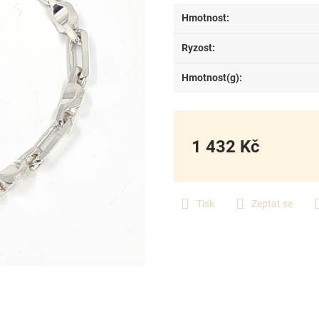
Hmotnost
:
Ryzost
:
Hmotnost(g)
:
1 432 Kč
Měrná
cena:
Tisk
Zeptat se