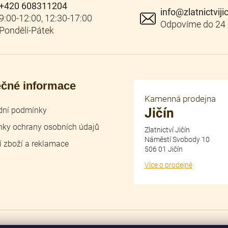
+420 608311204
info
@
zlatnictviji
ečné informace
Kamenná prodejna
ní podmínky
Jičín
ky ochrany osobních údajů
Zlatnictví Jičín
Náměstí Svobody 10
í zboží a reklamace
506 01 Jičín
Více o prodejně