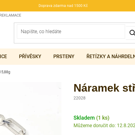
Doprava zdarma nad 1500 Kč
 REKLAMACE
ICE
PŘÍVĚSKY
PRSTENY
ŘETÍZKY A NÁHRDEL
15,88g
Náramek stř
22028
Skladem
(1 ks)
12.8.20