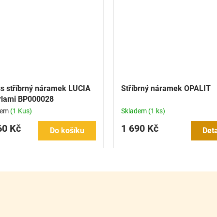
s stříbrný náramek LUCIA
Stříbrný náramek OPALIT
rlami BP000028
dem
(1 Kus)
Skladem
(1 ks)
60 Kč
1 690 Kč
Do košíku
Deta