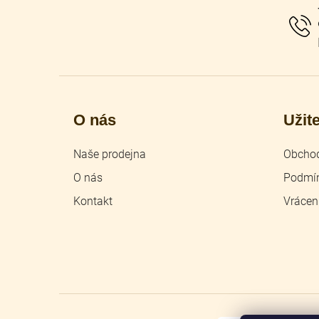
t
í
O nás
Užit
Naše prodejna
Obchod
O nás
Podmín
Kontakt
Vrácen