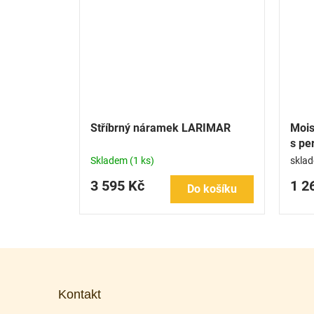
Stříbrný náramek LARIMAR
Mois
s pe
Skladem
(1 ks)
skla
3 595 Kč
1 2
Do košíku
Z
á
p
Kontakt
a