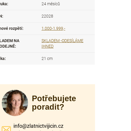
ruka
:
24 měsíců
N
:
22028
nové rozpětí
:
1.000-1.999,-
LADEM NA
SKLADEM -ODESÍLÁME
ODEJNĚ
:
IHNED
lka
:
21 cm
Potřebujete
poradit?
info
@
zlatnictvijicin.cz