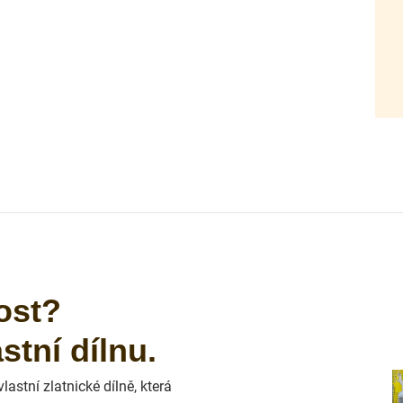
ost?
tní dílnu.
astní zlatnické dílně, která