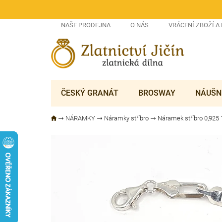
Přejít
na
obsah
NAŠE PRODEJNA
O NÁS
VRÁCENÍ ZBOŽÍ A
ČESKÝ GRANÁT
BROSWAY
NÁUŠN
NÁRAMKY
Náramky stříbro
Náramek stříbro 0,925 