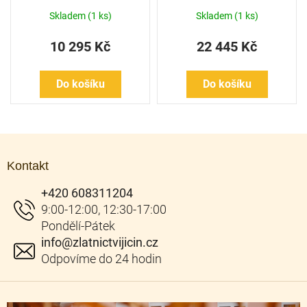
Skladem
(1 ks)
Skladem
(1 ks)
10 295 Kč
22 445 Kč
Do košíku
Do košíku
Z
á
Kontakt
p
a
+420 608311204
t
í
info
@
zlatnictvijicin.cz