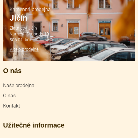
Kamenná prodejna
Jičín
Zlatnictví Jičín
Náměstí Svobody 10
506 01 Jičín
Více o prodejně
O nás
Naše prodejna
O nás
Kontakt
Užitečné informace