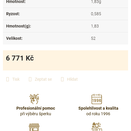
Hmotnost
:
1,83g
Ryzost
:
0,585
Hmotnost(g)
:
1,83
Velikost
:
52
6 771 Kč
Měrná
cena:
Tisk
Zeptat se
Hlídat
Profesionální pomoc
Spolehlivost a kvalita
při výběru šperku
od roku 1996