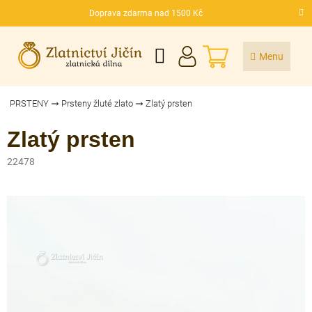
Přejít
Doprava zdarma nad 1500 Kč
na
CZK
obsah
NÁKUPNÍ
KOŠÍK
PRSTENY
Prsteny žluté zlato
Zlatý prsten
Zlatý prsten
22478