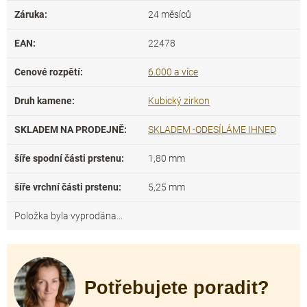
Záruka
:
24 měsíců
EAN
:
22478
Cenové rozpětí
:
6.000 a více
Druh kamene
:
Kubický zirkon
SKLADEM NA PRODEJNĚ
:
SKLADEM -ODESÍLÁME IHNED
šíře spodní části prstenu
:
1,80 mm
šíře vrchní části prstenu
:
5,25 mm
Položka byla vyprodána…
Potřebujete poradit?