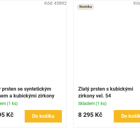
Kód:
45892
Kó
Novinka
ý prsten se syntetickým
Zlatý prsten s kubickými
nem a kubickými zirkony
zirkony vel. 54
dem
(1 ks)
Skladem
(1 ks)
95 Kč
8 295 Kč
Do košíku
Do koší