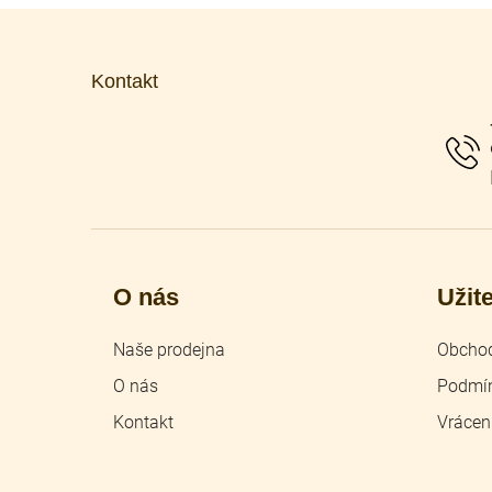
Z
á
p
Kontakt
a
t
í
O nás
Užit
Naše prodejna
Obchod
O nás
Podmín
Kontakt
Vrácen