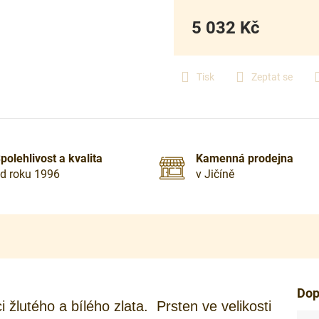
5 032 Kč
Měrná
cena:
Tisk
Zeptat se
polehlivost a kvalita
Kamenná prodejna
d roku 1996
v Jičíně
Dop
žlutého a bílého zlata. Prsten ve velikosti