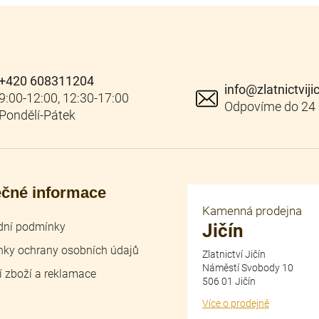
+420 608311204
info
@
zlatnictviji
ečné informace
Kamenná prodejna
ní podmínky
Jičín
ky ochrany osobních údajů
Zlatnictví Jičín
Náměstí Svobody 10
í zboží a reklamace
506 01 Jičín
Více o prodejně