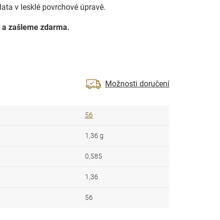
zlata v lesklé povrchové úpravě.
 a zašleme zdarma.
Možnosti doručení
56
1,36 g
0,585
1,36
56