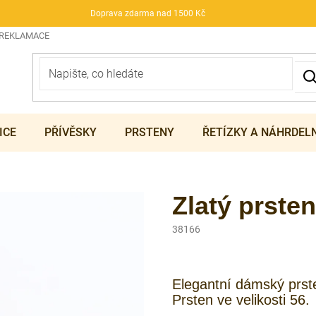
Doprava zdarma nad 1500 Kč
 REKLAMACE
ICE
PŘÍVĚSKY
PRSTENY
ŘETÍZKY A NÁHRDEL
Zlatý prsten
38166
Elegantní dámský prste
Prsten ve velikosti 56.