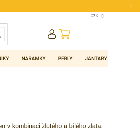
CZK
NÁKUPNÍ
KOŠÍK
NÍKY
NÁRAMKY
PERLY
JANTARY
SOUPRA
n v kombinaci žlutého a bílého zlata.