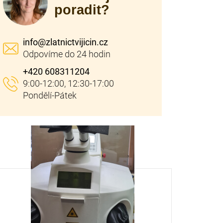
poradit?
info
@
zlatnictvijicin.cz
+420 608311204