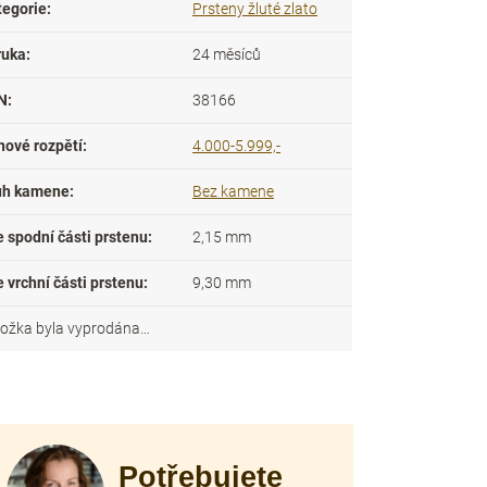
tegorie
:
Prsteny žluté zlato
ruka
:
24 měsíců
N
:
38166
nové rozpětí
:
4.000-5.999,-
uh kamene
:
Bez kamene
e spodní části prstenu
:
2,15 mm
e vrchní části prstenu
:
9,30 mm
ložka byla vyprodána…
Potřebujete