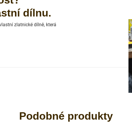
tní dílnu.
astní zlatnické dílně, která