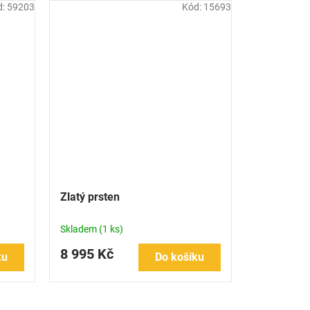
d:
59203
Kód:
15693
Zlatý prsten
Skladem
(1 ks)
8 995 Kč
ku
Do košíku