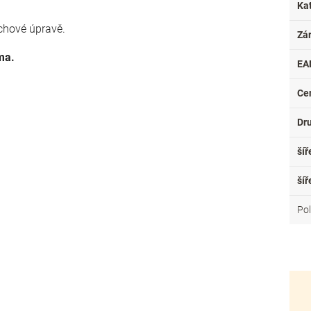
Ka
rchové úpravě.
Zá
rma.
EA
Ce
Dr
šíř
šíř
Po