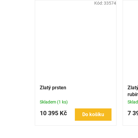
Kód:
33574
Zlatý prsten
Zlat
rubí
Skladem
(1 ks)
Skla
10 395 Kč
7 3
Do košíku