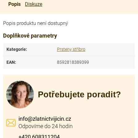
Popis
Diskuze
Popis produktu není dostupný
Doplňkové parametry
Kategorie
:
Prsteny stříbro
EAN
:
8592818389399
Potřebujete poradit?
info
@
zlatnictvijicin.cz
+420 608311204