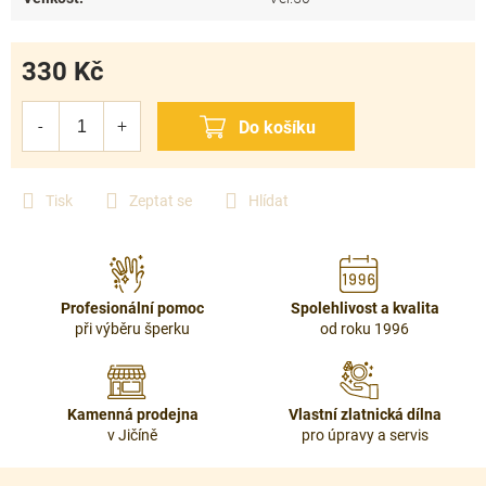
330 Kč
Měrná
cena:
Tisk
Zeptat se
Hlídat
Profesionální pomoc
Spolehlivost a kvalita
při výběru šperku
od roku 1996
Kamenná prodejna
Vlastní zlatnická dílna
v Jičíně
pro úpravy a servis