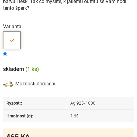
barvu i lesk. Tak co myslíte, k jakému outfitu se Vám hodí
tento šperk?
Varianta
skladem
(1 ks)
Možnosti doručení
Ryzost:
:
Ag 925/1000
Hmotnost (g)
:
1,65
465 Kč