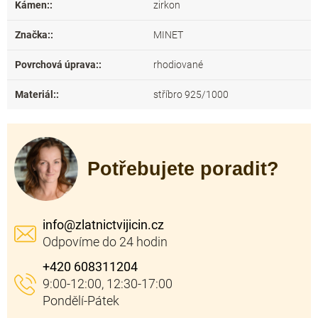
Kámen:
:
zirkon
Značka:
:
MINET
Povrchová úprava:
:
rhodiované
Materiál:
:
stříbro 925/1000
Potřebujete poradit?
info
@
zlatnictvijicin.cz
+420 608311204