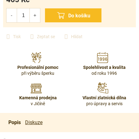
Měrná
cena:
Tisk
Zeptat se
Hlídat
Profesionální pomoc
Spolehlivost a kvalita
při výběru šperku
od roku 1996
Kamenná prodejna
Vlastní zlatnická dílna
v Jičíně
pro úpravy a servis
Popis
Diskuze