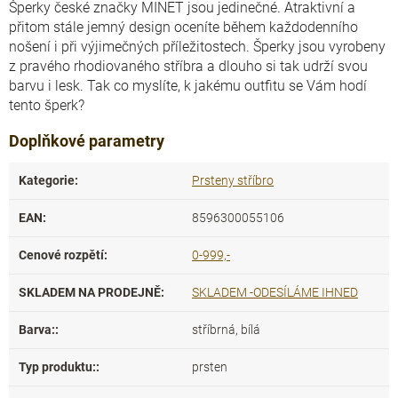
Šperky české značky MINET jsou jedinečné. Atraktivní a
přitom stále jemný design oceníte během každodenního
nošení i při výjimečných příležitostech. Šperky jsou vyrobeny
z pravého rhodiovaného stříbra a dlouho si tak udrží svou
barvu i lesk. Tak co myslíte, k jakému outfitu se Vám hodí
tento šperk?
Doplňkové parametry
Kategorie
:
Prsteny stříbro
EAN
:
8596300055106
Cenové rozpětí
:
0-999,-
SKLADEM NA PRODEJNĚ
:
SKLADEM -ODESÍLÁME IHNED
Barva:
:
stříbrná, bílá
Typ produktu:
:
prsten