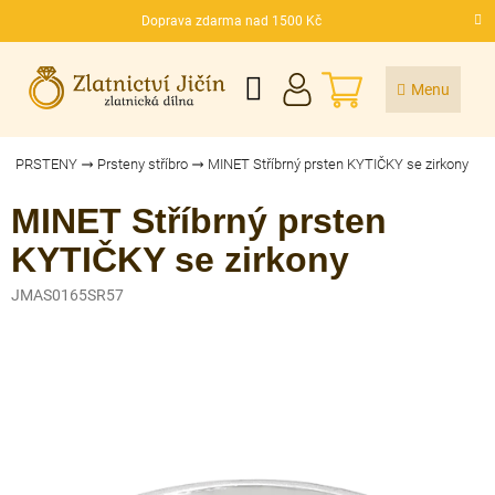
Přejít
Doprava zdarma nad 1500 Kč
na
CZK
obsah
NÁKUPNÍ
KOŠÍK
PRSTENY
Prsteny stříbro
MINET Stříbrný prsten KYTIČKY se zirkony
MINET Stříbrný prsten
KYTIČKY se zirkony
JMAS0165SR57