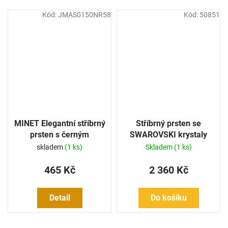
Kód:
JMAS0150NR58
Kód:
50851
MINET Elegantní stříbrný
Stříbrný prsten se
prsten s černým
SWAROVSKI krystaly
zirkonem
skladem
(1 ks)
Skladem
(1 ks)
465 Kč
2 360 Kč
Detail
Do košíku