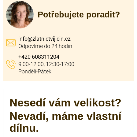
Potřebujete poradit?
info
@
zlatnictvijicin.cz
+420 608311204
Nesedí vám velikost?
Nevadí, máme vlastní
dílnu.