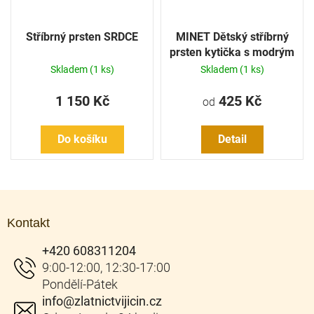
Stříbrný prsten SRDCE
MINET Dětský stříbrný
prsten kytička s modrým
zirkonem
Skladem
(1 ks)
Skladem
(1 ks)
1 150 Kč
425 Kč
od
Do košíku
Detail
Z
á
Kontakt
p
a
+420 608311204
t
í
info
@
zlatnictvijicin.cz