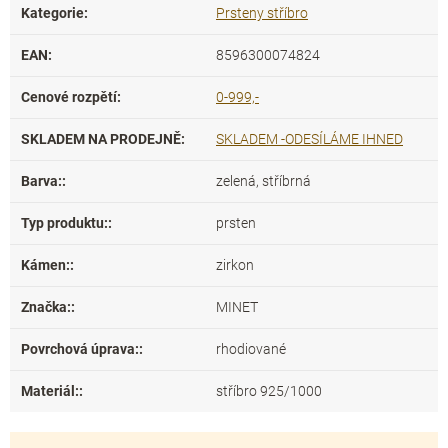
Kategorie
:
Prsteny stříbro
EAN
:
8596300074824
Cenové rozpětí
:
0-999,-
SKLADEM NA PRODEJNĚ
:
SKLADEM -ODESÍLÁME IHNED
Barva:
:
zelená, stříbrná
Typ produktu:
:
prsten
Kámen:
:
zirkon
Značka:
:
MINET
Povrchová úprava:
:
rhodiované
Materiál:
:
stříbro 925/1000