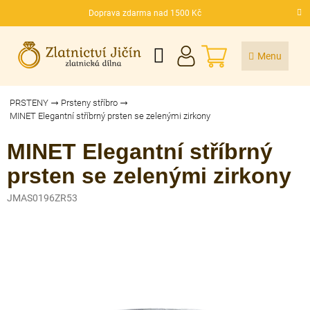
Přejít
Doprava zdarma nad 1500 Kč
na
CZK
obsah
NÁKUPNÍ
KOŠÍK
PRSTENY
Prsteny stříbro
MINET Elegantní stříbrný prsten se zelenými zirkony
MINET Elegantní stříbrný
prsten se zelenými zirkony
JMAS0196ZR53