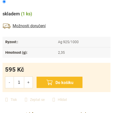
skladem
(1 ks)
Možnosti doručení
Ryzost:
:
Ag 925/1000
Hmotnost (g)
:
2,35
595 Kč
Měrná
cena:
Tisk
Zeptat se
Hlídat