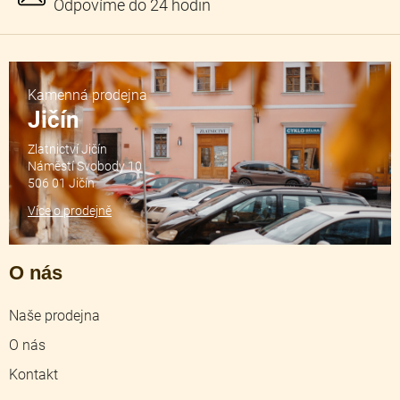
Kamenná prodejna
Jičín
Zlatnictví Jičín
Náměstí Svobody 10
506 01 Jičín
Více o prodejně
O nás
Naše prodejna
O nás
Kontakt