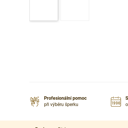
Profesionální pomoc
S
při výběru šperku
o