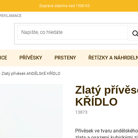
Doprava zdarma nad 1500 Kč
 REKLAMACE
ICE
PŘÍVĚSKY
PRSTENY
ŘETÍZKY A NÁHRDEL
Zlatý přívěsek ANDĚLSKÉ KŘÍDLO
Zlatý přív
KŘÍDLO
13873
Přívěsek ve tvaru andělského
zlata a osazený kubickými zi