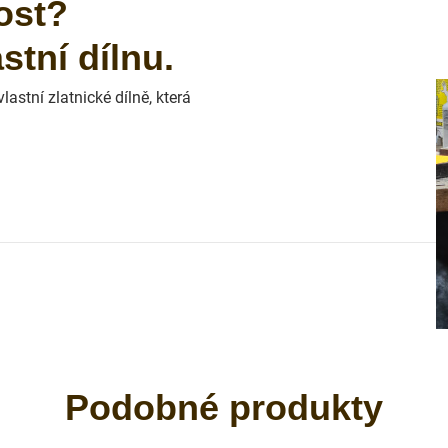
ost?
tní dílnu.
astní zlatnické dílně, která