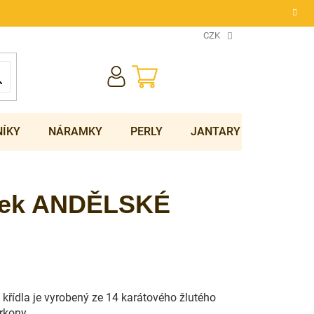
CZK
NÁKUPNÍ
KOŠÍK
NÍKY
NÁRAMKY
PERLY
JANTARY
SOUPRA
ěsek ANDĚLSKÉ
 křídla je vyrobený ze 14 karátového žlutého
rkony.