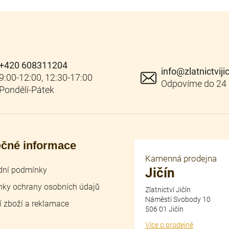
+420 608311204
info
@
zlatnictviji
ečné informace
Kamenná prodejna
ní podmínky
Jičín
ky ochrany osobních údajů
Zlatnictví Jičín
Náměstí Svobody 10
í zboží a reklamace
506 01 Jičín
Více o prodejně