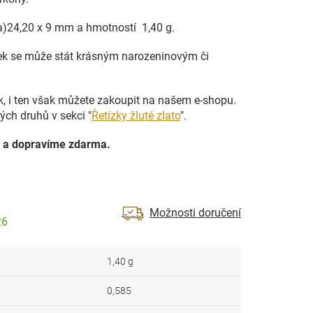
ka)24,20 x 9 mm a hmotností 1,40 g.
sek se může stát krásným narozeninovým či
ek, i ten však můžete zakoupit na našem e-shopu.
ých druhů v sekci "
Řetízky žluté zlato
".
 a dopravíme zdarma.
Možnosti doručení
26
1,40 g
0,585