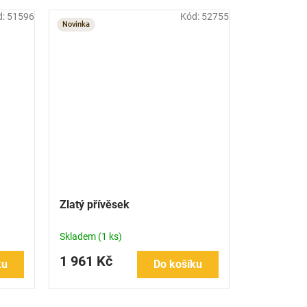
d:
51596
Kód:
52755
Novinka
Zlatý přívěsek
Skladem
(1 ks)
1 961 Kč
ku
Do košíku