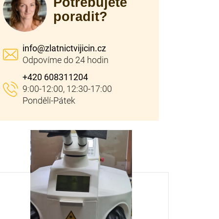
Potřebujete
poradit?
info
@
zlatnictvijicin.cz
+420 608311204