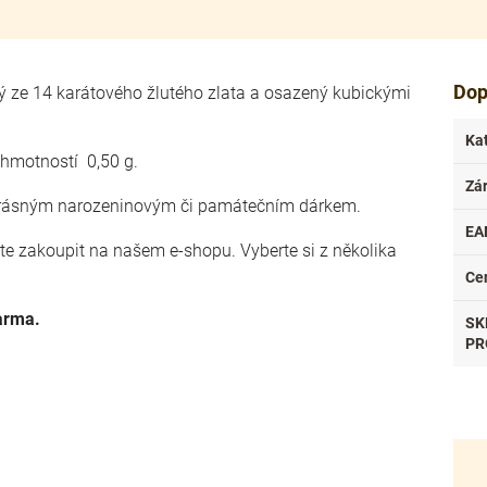
Dop
ný ze 14 karátového žlutého zlata a osazený kubickými
Ka
a hmotností 0,50 g.
Zá
t krásným narozeninovým či památečním dárkem.
EA
ete zakoupit na našem e-shopu. Vyberte si z několika
.
Ce
arma.
SK
PR