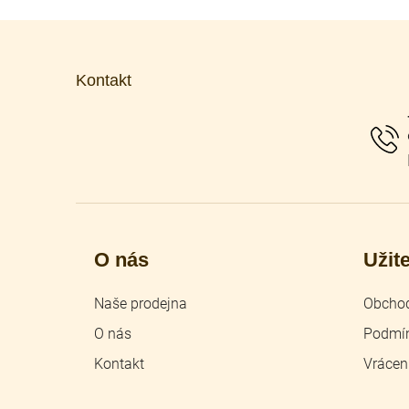
Z
á
p
Kontakt
a
t
í
O nás
Užit
Naše prodejna
Obchod
O nás
Podmín
Kontakt
Vrácen