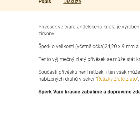
Popis
Diskuze
Přívěsek ve tvaru andělského křídla je vyrobe
zirkony.
Šperk o velikosti (včetně očka)24,20 x 9 mm 
Tento výjimečný zlatý přívěsek se může stá
Součástí přívěsku není řetízek, i ten však můž
nabízených druhů v sekci "
Řetízky žluté zlato
"
Šperk Vám krásně zabalíme a dopravíme zd