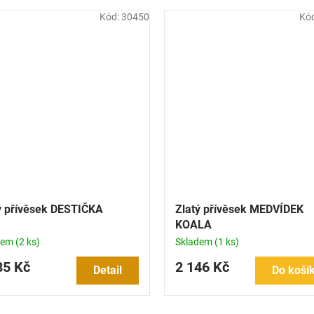
Kód:
30450
Kó
ý přívěsek DESTIČKA
Zlatý přívěsek MEDVÍDEK
KOALA
dem
(2 ks)
Skladem
(1 ks)
85 Kč
2 146 Kč
Detail
Do koší