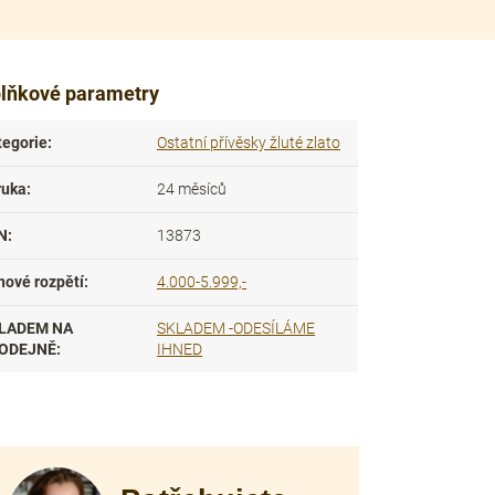
lňkové parametry
tegorie
:
Ostatní přívěsky žluté zlato
ruka
:
24 měsíců
N
:
13873
nové rozpětí
:
4.000-5.999,-
LADEM NA
SKLADEM -ODESÍLÁME
ODEJNĚ
:
IHNED