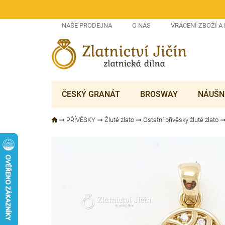
Přejít
na
obsah
NAŠE PRODEJNA
O NÁS
VRÁCENÍ ZBOŽÍ A
ČESKÝ GRANÁT
BROSWAY
NÁUŠN
PŘÍVĚSKY
Žluté zlato
Ostatní přívěsky žluté zlato