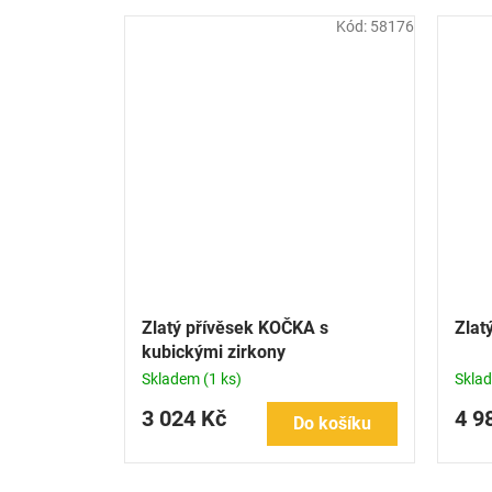
Kód:
58176
Zlatý přívěsek KOČKA s
Zlat
kubickými zirkony
Skladem
(1 ks)
Skla
3 024 Kč
4 9
Do košíku