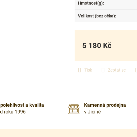
Hmotnost(g)
:
Velikost (bez očka)
:
5 180 Kč
Měrná
cena:
Tisk
Zeptat se
polehlivost a kvalita
Kamenná prodejna
d roku 1996
v Jičíně