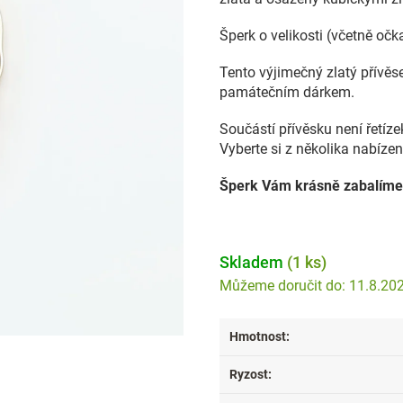
Šperk o velikosti (včetně oč
Tento výjimečný zlatý přívě
památečním dárkem.
Součástí přívěsku není řetíz
Vyberte si z několika nabízen
Šperk Vám krásně zabalíme
Skladem
(1 ks)
11.8.20
Hmotnost
:
Ryzost
: