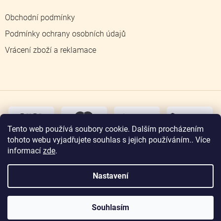
Obchodní podmínky
Podmínky ochrany osobních údajů
Vrácení zboží a reklamace
dobírka
převodem
Tento web používá soubory cookie. Dalším procházením
tohoto webu vyjadřujete souhlas s jejich používáním.. Více
osobní
odběr
informací
zde
.
Nastavení
Copyright 2026
Zlatnictví Jičín
. Všechna práva
vyhrazena.
Souhlasím
Vytvořil Shoptet