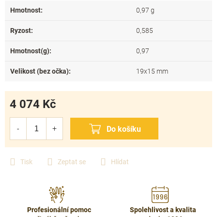
Hmotnost
:
0,97 g
Ryzost
:
0,585
Hmotnost(g)
:
0,97
Velikost (bez očka)
:
19x15 mm
4 074 Kč
Měrná
cena:
Tisk
Zeptat se
Hlídat
Profesionální pomoc
Spolehlivost a kvalita