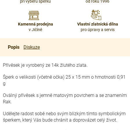
při výběru šperku
od roku 1996
Kamenná prodejna
Vlastní zlatnická dílna
v Jičíně
pro úpravy a servis
Popis
Diskuze
Přívěsek je vyrobený ze 14k žlutého zlata.
Šperk o velikosti (včetně očka) 25 x 15 mm o hmotnosti 0,91
g
Oválný přívěsek s jemně matovým povrchem a se znamením
Rak.
Udělejte radost sobě nebo svým blízkým tímto symbolickým
šperkem, který Vás bude chránit a doprovázet celý život.