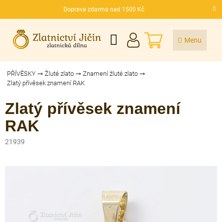
Přejít
Doprava zdarma nad 1500 Kč
na
CZK
obsah
NÁKUPNÍ
KOŠÍK
PŘÍVĚSKY
Žluté zlato
Znamení žluté zlato
Zlatý přívěsek znamení RAK
Zlatý přívěsek znamení
RAK
21939