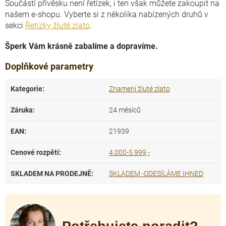
Součástí přívěsku není řetízek, i ten však můžete zakoupit na
našem e-shopu. Vyberte si z několika nabízených druhů v
sekci
Řetízky žluté zlato
.
Šperk Vám krásně zabalíme a dopravíme.
Doplňkové parametry
Kategorie
:
Znamení žluté zlato
Záruka
:
24 měsíců
EAN
:
21939
Cenové rozpětí
:
4.000-5.999,-
SKLADEM NA PRODEJNĚ
:
SKLADEM -ODESÍLÁME IHNED