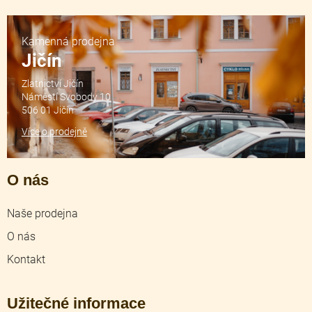
Kamenná prodejna
Jičín
Zlatnictví Jičín
Náměstí Svobody 10
506 01 Jičín
Více o prodejně
O nás
Naše prodejna
O nás
Kontakt
Užitečné informace