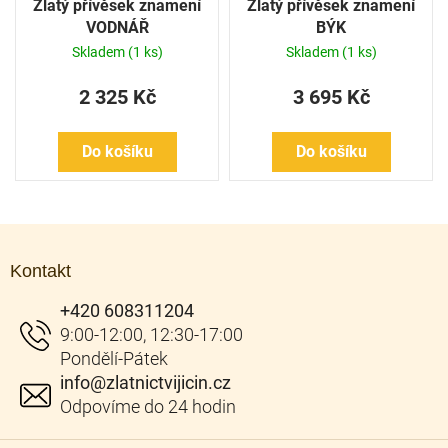
Zlatý přívěsek znamení
Zlatý přívěsek znamení
VODNÁŘ
BÝK
Skladem
(1 ks)
Skladem
(1 ks)
2 325 Kč
3 695 Kč
Do košíku
Do košíku
Z
á
Kontakt
p
a
+420 608311204
t
í
info
@
zlatnictvijicin.cz