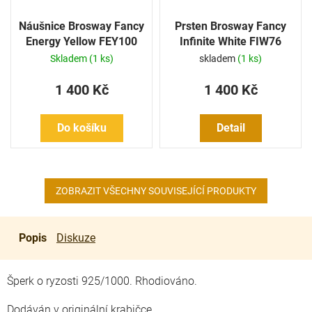
Náušnice Brosway Fancy
Prsten Brosway Fancy
Energy Yellow FEY100
Infinite White FIW76
Skladem
(1 ks)
skladem
(1 ks)
1 400 Kč
1 400 Kč
Do košíku
Detail
ZOBRAZIT VŠECHNY SOUVISEJÍCÍ PRODUKTY
Popis
Diskuze
Šperk o ryzosti 925/1000. Rhodiováno.
Dodáván v originální krabičce.