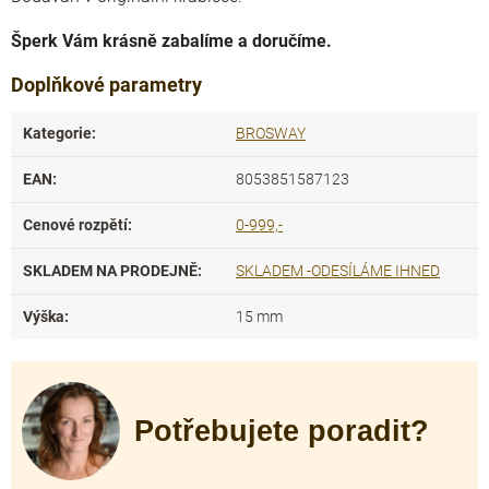
Šperk Vám krásně zabalíme a doručíme.
Doplňkové parametry
Kategorie
:
BROSWAY
EAN
:
8053851587123
Cenové rozpětí
:
0-999,-
SKLADEM NA PRODEJNĚ
:
SKLADEM -ODESÍLÁME IHNED
Výška
:
15 mm
Potřebujete poradit?