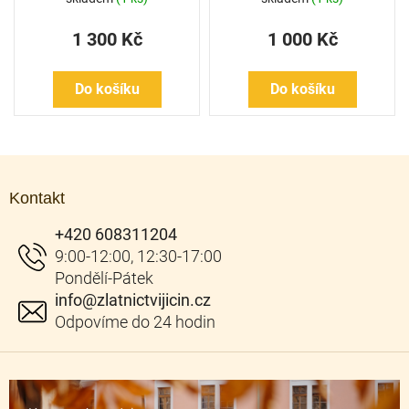
1 300 Kč
1 000 Kč
Do košíku
Do košíku
Z
á
Kontakt
p
a
+420 608311204
t
í
info
@
zlatnictvijicin.cz