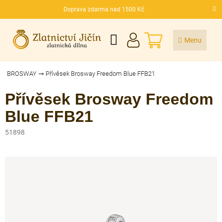
Přejít
Doprava zdarma nad 1500 Kč
na
CZK
obsah
NÁKUPNÍ
KOŠÍK
BROSWAY
Přívěsek Brosway Freedom Blue FFB21
Přívěsek Brosway Freedom
Blue FFB21
51898