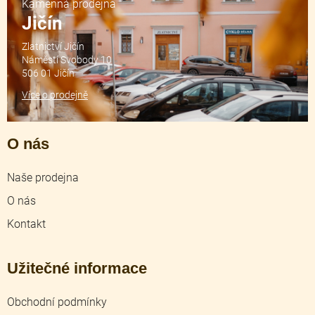
Kamenná prodejna
Jičín
Zlatnictví Jičín
Náměstí Svobody 10
506 01 Jičín
Více o prodejně
O nás
Naše prodejna
O nás
Kontakt
Užitečné informace
Obchodní podmínky