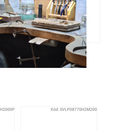
H2000P
Kód:
SVLP0877SH2M200