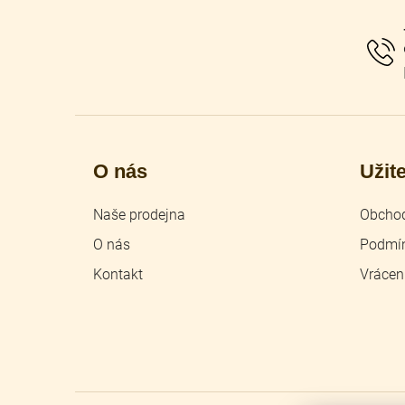
a
t
í
O nás
Užit
Naše prodejna
Obchod
O nás
Podmín
Kontakt
Vrácen