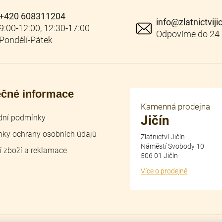
+420 608311204
info
@
zlatnictviji
ečné informace
Kamenná prodejna
ní podmínky
Jičín
ky ochrany osobních údajů
Zlatnictví Jičín
Náměstí Svobody 10
í zboží a reklamace
506 01 Jičín
Více o prodejně