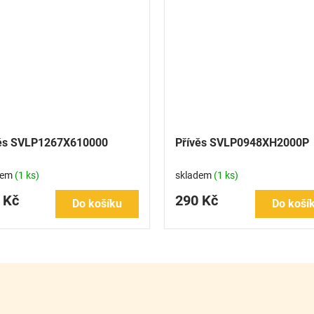
ěs SVLP1267X610000
Přívěs SVLP0948XH2000P
dem
(1 ks)
skladem
(1 ks)
 Kč
290 Kč
Do košíku
Do koší