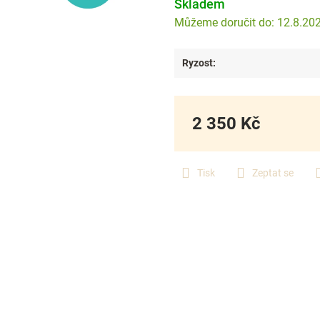
Skladem
12.8.20
Ryzost
:
2 350 Kč
Měrná
cena:
Tisk
Zeptat se