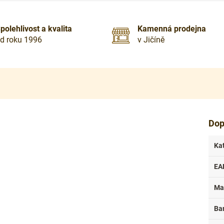
polehlivost a kvalita
Kamenná prodejna
d roku 1996
v Jičíně
Dop
Ka
EA
Ma
Ba