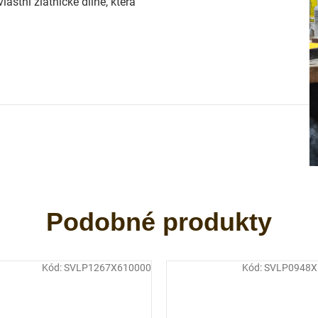
astní zlatnické dílně, která
Kód:
SVLP1267X610000
Kód:
SVLP0948X