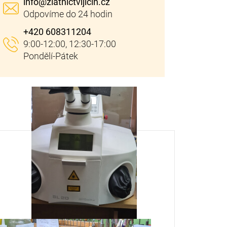
info
@
zlatnictvijicin.cz
+420 608311204