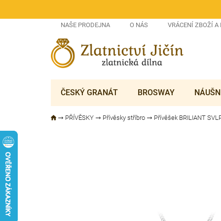
Přejít
na
obsah
NAŠE PRODEJNA
O NÁS
VRÁCENÍ ZBOŽÍ A
ČESKÝ GRANÁT
BROSWAY
NÁUŠN
PŘÍVĚSKY
Přívěsky stříbro
Přívěšek BRILIANT SV