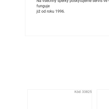
Na všechny šperky poskytujeme servis ve vl
funguje
již od roku 1996.
Kód:
33825