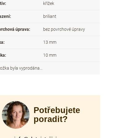
tiv
:
křížek
azení
:
briliant
vrchová úprava
:
bez povrchové úpravy
ka
:
13 mm
ška
:
10 mm
ložka byla vyprodána…
Potřebujete
poradit?