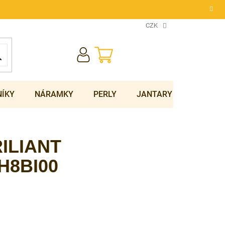
CZK
NÁKUPNÍ
KOŠÍK
NÍKY
NÁRAMKY
PERLY
JANTARY
SOUPRA
RILIANT
H8BI00