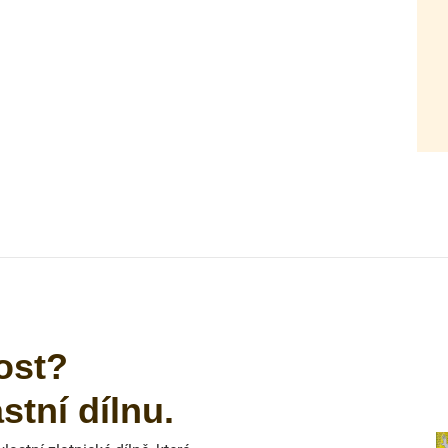
ost?
tní dílnu.