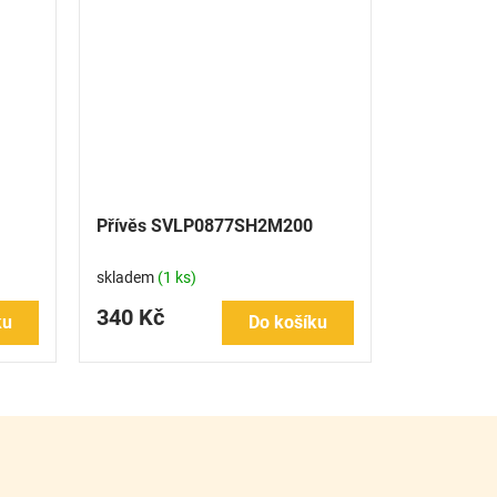
Přívěs SVLP0877SH2M200
skladem
(1 ks)
340 Kč
ku
Do košíku