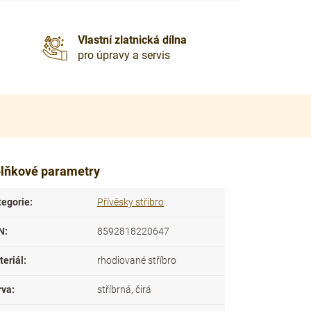
Vlastní zlatnická dílna
pro úpravy a servis
lňkové parametry
tegorie
:
Přívěsky stříbro
N
:
8592818220647
teriál
:
rhodiované stříbro
rva
:
stříbrná, čirá