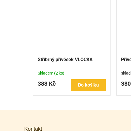
Stříbrný přívěsek VLOČKA
Přív
Skladem
(2 ks)
skla
388 Kč
380
Do košíku
Z
á
p
Kontakt