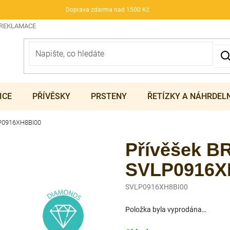
Doprava zdarma nad 1500 Kč
 REKLAMACE
ICE
PŘÍVĚSKY
PRSTENY
ŘETÍZKY A NÁHRDEL
LP0916XH8BI00
Přívěšek B
SVLP0916X
SVLP0916XH8BI00
Položka byla vyprodána…