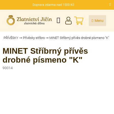
Přejít
Doprava zdarma nad 1500 Kč
na
CZK
obsah
NÁKUPNÍ
KOŠÍK
PŘÍVĚSKY
Přívěsky stříbro
MINET Stříbrný přívěs drobné písmeno "K"
MINET Stříbrný přívěs
drobné písmeno "K"
90014