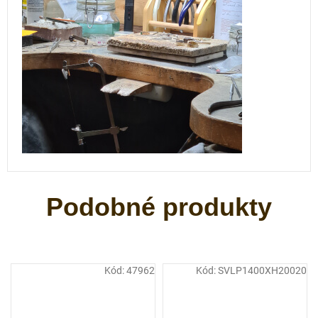
Kód:
47962
Kód:
SVLP1400XH20020