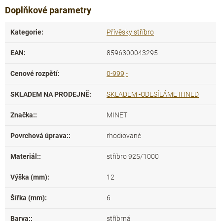
Doplňkové parametry
Kategorie
:
Přívěsky stříbro
EAN
:
8596300043295
Cenové rozpětí
:
0-999,-
SKLADEM NA PRODEJNĚ
:
SKLADEM -ODESÍLÁME IHNED
Značka:
:
MINET
Povrchová úprava:
:
rhodiované
Materiál:
:
stříbro 925/1000
Výška (mm)
:
12
Šířka (mm)
:
6
Barva:
:
stříbrná