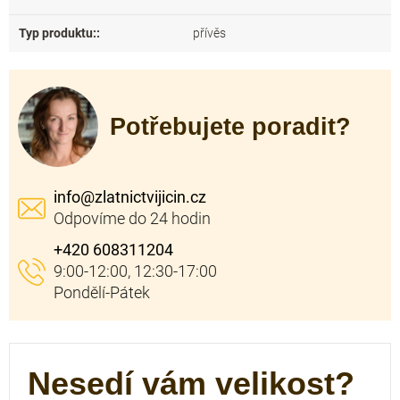
Typ produktu:
:
přívěs
Potřebujete poradit?
info
@
zlatnictvijicin.cz
+420 608311204
Nesedí vám velikost?