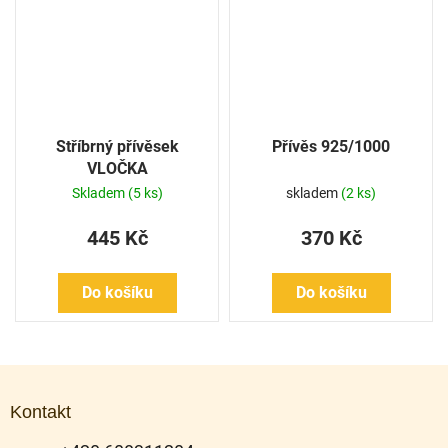
Stříbrný přívěsek
Přívěs 925/1000
VLOČKA
Skladem
(5 ks)
skladem
(2 ks)
445 Kč
370 Kč
Do košíku
Do košíku
Z
á
Kontakt
p
a