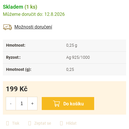
Skladem
(1 ks)
12.8.2026
Možnosti doručení
Hmotnost
:
0,25 g
Ryzost:
:
Ag 925/1000
Hmotnost (g)
:
0,25
199 Kč
Měrná
cena:
Tisk
Zeptat se
Hlídat