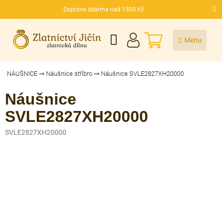
Přejít
Doprava zdarma nad 1500 Kč
na
CZK
obsah
NÁKUPNÍ
KOŠÍK
NÁUŠNICE
Náušnice stříbro
Náušnice SVLE2827XH20000
Náušnice
SVLE2827XH20000
SVLE2827XH20000