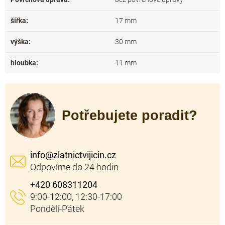
šířka
:
17 mm
výška
:
30 mm
hloubka
:
11 mm
Potřebujete poradit?
info
@
zlatnictvijicin.cz
+420 608311204