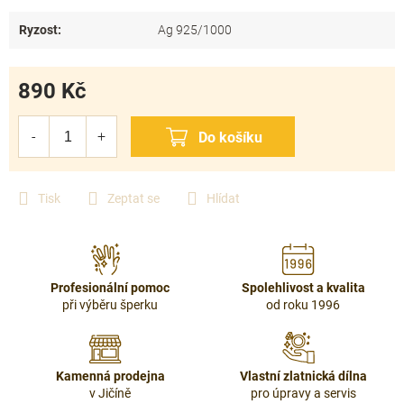
Ryzost
:
Ag 925/1000
890 Kč
Měrná
cena:
Tisk
Zeptat se
Hlídat
Profesionální pomoc
Spolehlivost a kvalita
při výběru šperku
od roku 1996
Kamenná prodejna
Vlastní zlatnická dílna
v Jičíně
pro úpravy a servis