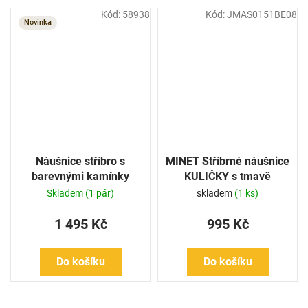
Kód:
58938
Kód:
JMAS0151BE08
Novinka
Náušnice stříbro s
MINET Stříbrné náušnice
barevnými kamínky
KULIČKY s tmavě
modrými opálky 8mm
Skladem
(1 pár)
skladem
(1 ks)
1 495 Kč
995 Kč
Do košíku
Do košíku