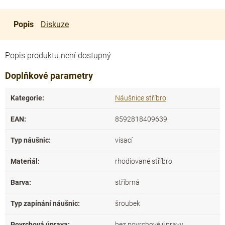
Popis
Diskuze
Popis produktu není dostupný
Doplňkové parametry
Kategorie
:
Náušnice stříbro
EAN
:
8592818409639
Typ náušnic
:
visací
Materiál
:
rhodiované stříbro
Barva
:
stříbrná
Typ zapínání náušnic
:
šroubek
Povrchová úprava
:
bez povrchové úpravy