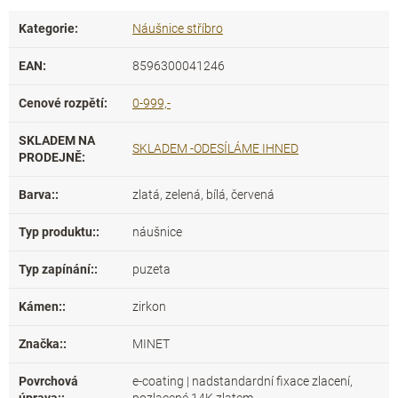
Kategorie
:
Náušnice stříbro
EAN
:
8596300041246
Cenové rozpětí
:
0-999,-
SKLADEM NA
SKLADEM -ODESÍLÁME IHNED
PRODEJNĚ
:
Barva:
:
zlatá, zelená, bílá, červená
Typ produktu:
:
náušnice
Typ zapínání:
:
puzeta
Kámen:
:
zirkon
Značka:
:
MINET
Povrchová
e-coating | nadstandardní fixace zlacení,