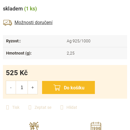
skladem
(1 ks)
Možnosti doručení
Ryzost:
:
Ag 925/1000
Hmotnost (g)
:
2,25
525 Kč
Měrná
cena:
Tisk
Zeptat se
Hlídat