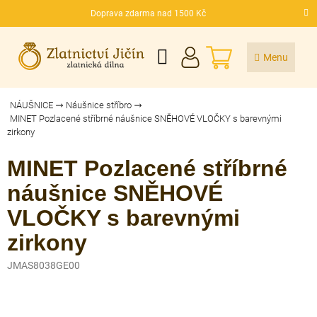
Přejít
Doprava zdarma nad 1500 Kč
na
CZK
obsah
NÁKUPNÍ
KOŠÍK
NÁUŠNICE
Náušnice stříbro
MINET Pozlacené stříbrné náušnice SNĚHOVÉ VLOČKY s barevnými
zirkony
MINET Pozlacené stříbrné
náušnice SNĚHOVÉ
VLOČKY s barevnými
zirkony
JMAS8038GE00