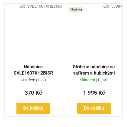
Kód:
SVLE1607XH2BISR
Kód:
50884
Novinka
Náušnice
Stříbrné náušnice se
SVLE1607XH2BISR
safírem a kubickými
zirkony
skladem
(1 ks)
Skladem
(1 pár)
370 Kč
1 995 Kč
Do košíku
Do košíku