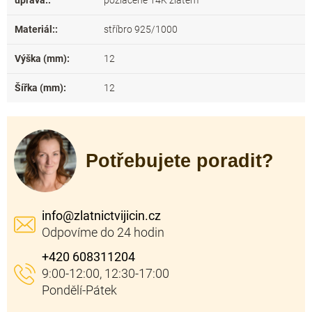
úprava:
:
pozlacené 14K zlatem
Materiál:
:
stříbro 925/1000
Výška (mm)
:
12
Šířka (mm)
:
12
Potřebujete poradit?
info
@
zlatnictvijicin.cz
+420 608311204