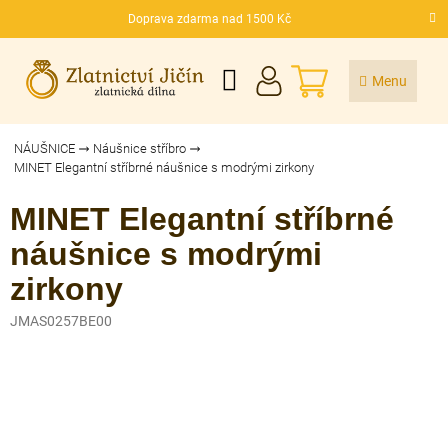
Přejít
Doprava zdarma nad 1500 Kč
na
CZK
obsah
NÁKUPNÍ
KOŠÍK
NÁUŠNICE
Náušnice stříbro
MINET Elegantní stříbrné náušnice s modrými zirkony
MINET Elegantní stříbrné
náušnice s modrými
zirkony
JMAS0257BE00