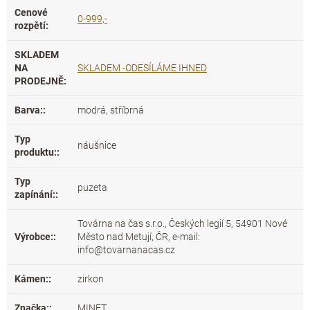
Cenové
0-999,-
rozpětí
:
SKLADEM
NA
SKLADEM -ODESÍLÁME IHNED
PRODEJNĚ
:
Barva:
:
modrá, stříbrná
Typ
náušnice
produktu:
:
Typ
puzeta
zapínání:
:
Továrna na čas s.r.o., Českých legií 5, 54901 Nové
Výrobce:
:
Město nad Metují, ČR, e-mail:
info@tovarnanacas.cz
Kámen:
:
zirkon
Značka:
:
MINET