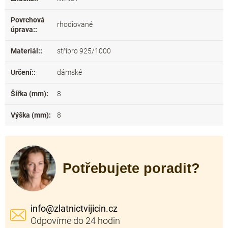
Povrchová
rhodiované
úprava:
:
Materiál:
:
stříbro 925/1000
Určení:
:
dámské
Šířka (mm)
:
8
Výška (mm)
:
8
Potřebujete poradit?
info
@
zlatnictvijicin.cz