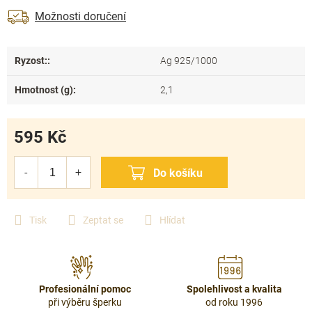
Možnosti doručení
Ryzost:
:
Ag 925/1000
Hmotnost (g)
:
2,1
595 Kč
Měrná
cena:
Tisk
Zeptat se
Hlídat
Profesionální pomoc
Spolehlivost a kvalita
při výběru šperku
od roku 1996