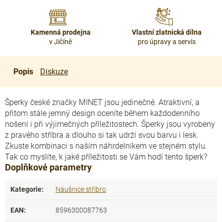
Kamenná prodejna
Vlastní zlatnická dílna
v Jičíně
pro úpravy a servis
Popis
Diskuze
Šperky české značky MINET jsou jedinečné. Atraktivní, a
přitom stále jemný design oceníte během každodenního
nošení i při výjimečných příležitostech. Šperky jsou vyrobeny
z pravého stříbra a dlouho si tak udrží svou barvu i lesk.
Zkuste kombinaci s naším náhrdelníkem ve stejném stylu.
Tak co myslíte, k jaké příležitosti se Vám hodí tento šperk?
Doplňkové parametry
Kategorie
:
Náušnice stříbro
EAN
:
8596300087763