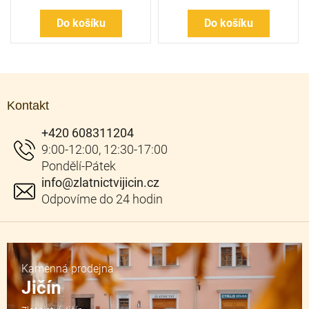
Do košíku
Do košíku
Z
á
Kontakt
p
a
+420 608311204
t
í
info
@
zlatnictvijicin.cz
Kamenná prodejna
Jičín