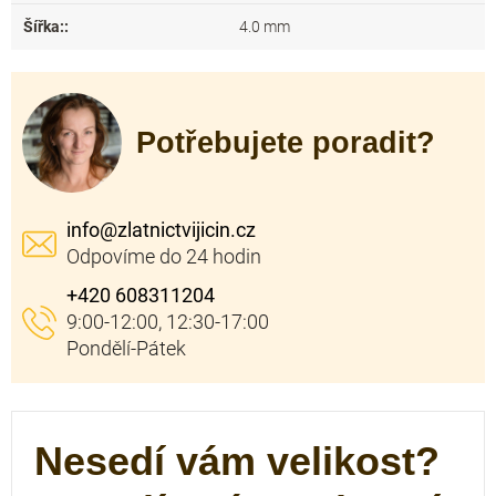
Šířka:
:
4.0 mm
Potřebujete poradit?
info
@
zlatnictvijicin.cz
+420 608311204
Nesedí vám velikost?