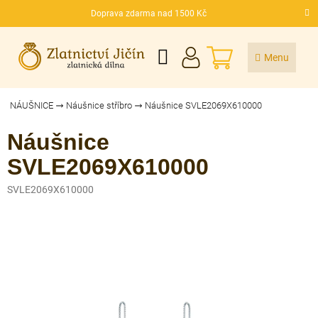
Přejít
Doprava zdarma nad 1500 Kč
na
CZK
obsah
NÁKUPNÍ
KOŠÍK
NÁUŠNICE
Náušnice stříbro
Náušnice SVLE2069X610000
Náušnice
SVLE2069X610000
SVLE2069X610000