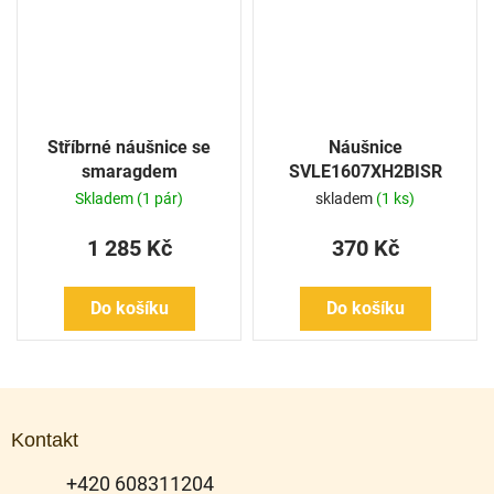
Stříbrné náušnice se
Náušnice
smaragdem
SVLE1607XH2BISR
Skladem
(1 pár)
skladem
(1 ks)
1 285 Kč
370 Kč
Do košíku
Do košíku
Z
á
Kontakt
p
a
+420 608311204