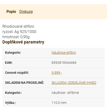
Popis
Diskuze
Rhodiované stříbro
ryzost: Ag 925/1000
hmotnost: 0,90g
Doplňkové parametry
Kategorie
:
Náušnice stříbro
EAN
:
8592818344466
Cenové rozpětí
:
0-999,-
SKLADEM NA PRODEJNĚ
:
SKLADEM -ODESÍLÁME IHNED
Kategorie:
:
náušnice - stříbrné
Výška:
:
110.0 mm