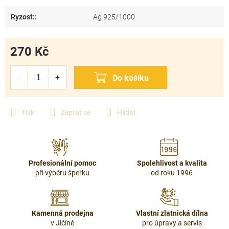
Ryzost:
:
Ag 925/1000
270 Kč
Měrná
cena:
Tisk
Zeptat se
Hlídat
Profesionální pomoc
Spolehlivost a kvalita
při výběru šperku
od roku 1996
Kamenná prodejna
Vlastní zlatnická dílna
v Jičíně
pro úpravy a servis