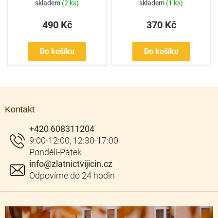
skladem
(2 ks)
skladem
(1 ks)
490 Kč
370 Kč
Do košíku
Do košíku
Z
á
Kontakt
p
a
+420 608311204
t
í
info
@
zlatnictvijicin.cz