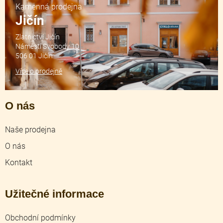
Kamenná prodejna
Jičín
Zlatnictví Jičín
Náměstí Svobody 10
506 01 Jičín
Více o prodejně
O nás
Naše prodejna
O nás
Kontakt
Užitečné informace
Obchodní podmínky