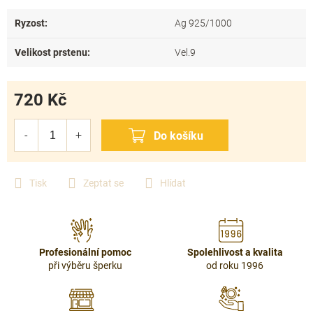
Ryzost
:
Ag 925/1000
Velikost prstenu
:
Vel.9
720 Kč
Měrná
cena:
Tisk
Zeptat se
Hlídat
Profesionální pomoc
Spolehlivost a kvalita
při výběru šperku
od roku 1996