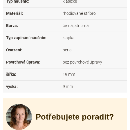
Typ náušnic
:
klasické
Materiál
:
rhodiované stříbro
Barva
:
černá, stříbrná
Typ zapínání náušnic
:
klapka
Osazení
:
perla
Povrchová úprava
:
bez povrchové úpravy
šířka
:
19 mm
výška
:
9 mm
Potřebujete poradit?