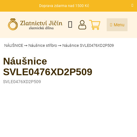
Přejít
Doprava zdarma nad 1500 Kč
na
CZK
obsah
NÁKUPNÍ
KOŠÍK
NÁUŠNICE
Náušnice stříbro
Náušnice SVLE0476XD2P509
Náušnice
SVLE0476XD2P509
SVLE0476XD2P509