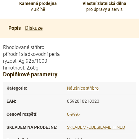
Kamenná prodejna
Vlastní zlatnická dílna
v Jičíně
pro úpravy a servis
Popis
Diskuze
Rhodiované stříbro
přírodní sladkovodní perla
ryzost: Ag 925/1000
hmotnost: 2,60g
Doplňkové parametry
Kategorie
:
Náušnice stříbro
EAN
:
8592818218323
Cenové rozpětí
:
0-999,-
SKLADEM NA PRODEJNĚ
:
SKLADEM -ODESÍLÁME IHNED