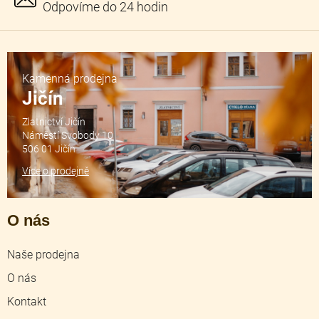
Kamenná prodejna
Jičín
Zlatnictví Jičín
Náměstí Svobody 10
506 01 Jičín
Více o prodejně
O nás
Naše prodejna
O nás
Kontakt