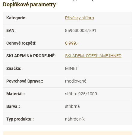
Doplňkové parametry
Kategorie
:
Přívěsky stříbro
EAN
:
8596300037591
Cenové rozpětí
:
0-999,-
SKLADEM NA PRODEJNĚ
:
SKLADEM -ODESÍLÁME IHNED
Značka:
:
MINET
Povrchová úprava:
:
rhodiované
Materiál:
:
stříbro 925/1000
Barva:
:
stříbrná
Typ produktu:
:
náhrdelník