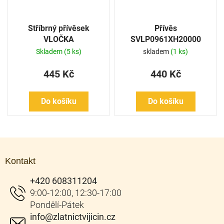
Stříbrný přívěsek
Přívěs
VLOČKA
SVLP0961XH20000
Skladem
(5 ks)
skladem
(1 ks)
445 Kč
440 Kč
Do košíku
Do košíku
Z
á
Kontakt
p
a
+420 608311204
t
í
info
@
zlatnictvijicin.cz