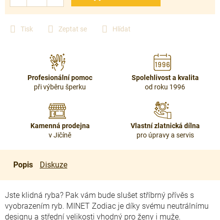
Tisk
Zeptat se
Hlídat
Profesionální pomoc
Spolehlivost a kvalita
při výběru šperku
od roku 1996
Kamenná prodejna
Vlastní zlatnická dílna
v Jičíně
pro úpravy a servis
Popis
Diskuze
Jste klidná ryba? Pak vám bude slušet stříbrný přívěs s
vyobrazením ryb. MINET Zodiac je díky svému neutrálnímu
designu a střední velikosti vhodný pro ženy i muže.