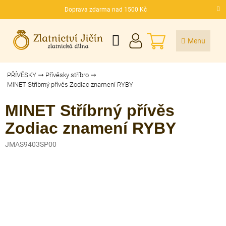
Přejít
Doprava zdarma nad 1500 Kč
na
CZK
obsah
NÁKUPNÍ
KOŠÍK
PŘÍVĚSKY
Přívěsky stříbro
MINET Stříbrný přívěs Zodiac znamení RYBY
MINET Stříbrný přívěs
Zodiac znamení RYBY
JMAS9403SP00