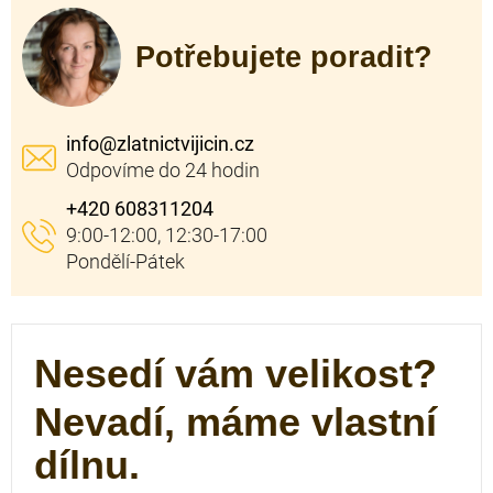
Potřebujete poradit?
info
@
zlatnictvijicin.cz
+420 608311204
Nesedí vám velikost?
Nevadí, máme vlastní
dílnu.