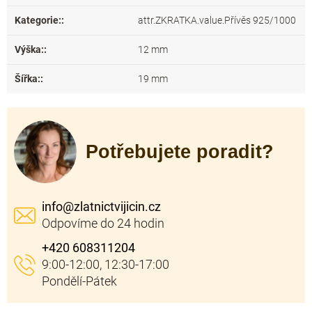
Kategorie:
:
attr.ZKRATKA.value.Přívěs 925/1000
Výška:
:
12 mm
Šířka:
:
19 mm
Potřebujete poradit?
info
@
zlatnictvijicin.cz
+420 608311204