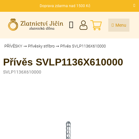
Přejít
Doprava zdarma nad 1500 Kč
na
CZK
obsah
NÁKUPNÍ
KOŠÍK
PŘÍVĚSKY
Přívěsky stříbro
Přívěs SVLP1136X610000
Přívěs SVLP1136X610000
SVLP1136X610000