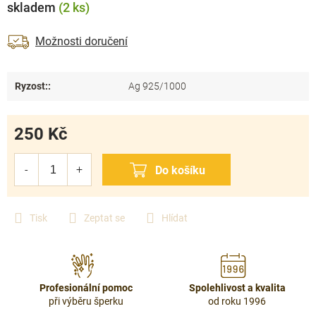
skladem
(2 ks)
Možnosti doručení
Ryzost:
:
Ag 925/1000
250 Kč
Měrná
cena:
Tisk
Zeptat se
Hlídat
Profesionální pomoc
Spolehlivost a kvalita
při výběru šperku
od roku 1996