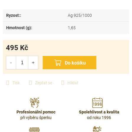
Ryzost:
:
Ag 925/1000
Hmotnost (g)
:
1,65
495 Kč
Měrná
cena:
Tisk
Zeptat se
Hlídat
Profesionální pomoc
Spolehlivost a kvalita
při výběru šperku
od roku 1996