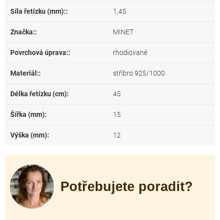
Síla řetízku (mm):
:
1,45
Značka:
:
MINET
Povrchová úprava:
:
rhodiované
Materiál:
:
stříbro 925/1000
Délka řetízku (cm)
:
45
Šířka (mm)
:
15
Výška (mm)
:
12
Potřebujete poradit?