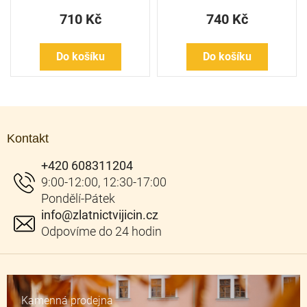
710 Kč
740 Kč
Do košíku
Do košíku
Z
á
Kontakt
p
a
+420 608311204
t
í
info
@
zlatnictvijicin.cz
Kamenná prodejna