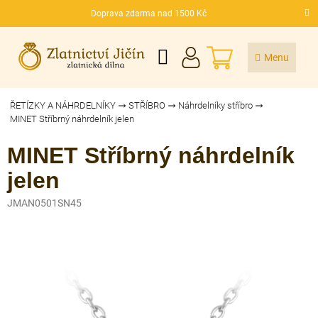
Přejít
Doprava zdarma nad 1500 Kč
na
CZK
obsah
NÁKUPNÍ
KOŠÍK
ŘETÍZKY A NÁHRDELNÍKY
STŘÍBRO
Náhrdelníky stříbro
MINET Stříbrný náhrdelník jelen
MINET Stříbrný náhrdelník
jelen
JMAN0501SN45