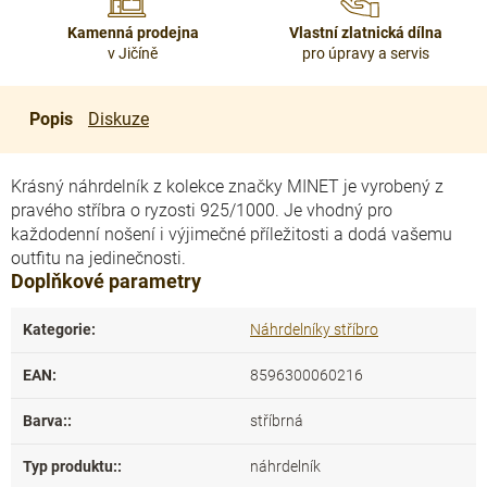
Kamenná prodejna
Vlastní zlatnická dílna
v Jičíně
pro úpravy a servis
Popis
Diskuze
Krásný náhrdelník z kolekce značky MINET je vyrobený z
pravého stříbra o ryzosti 925/1000. Je vhodný pro
každodenní nošení i výjimečné příležitosti a dodá vašemu
outfitu na jedinečnosti.
Doplňkové parametry
Kategorie
:
Náhrdelníky stříbro
EAN
:
8596300060216
Barva:
:
stříbrná
Typ produktu:
:
náhrdelník