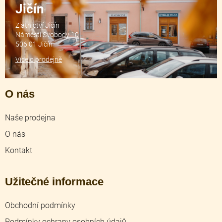
Jičín
Zlatnictví Jičín
Náměstí Svobody 10
506 01 Jičín
Více o prodejně
O nás
Naše prodejna
O nás
Kontakt
Užitečné informace
Obchodní podmínky
Podmínky ochrany osobních údajů