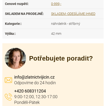
Cenové rozpětí
:
0-999,-
SKLADEM NA PRODEJNĚ
:
SKLADEM -ODESÍLÁME IHNED
Kategorie:
:
náhrdelník - stříbrný
Výška:
:
42 mm
Potřebujete poradit?
info
@
zlatnictvijicin.cz
+420 608311204