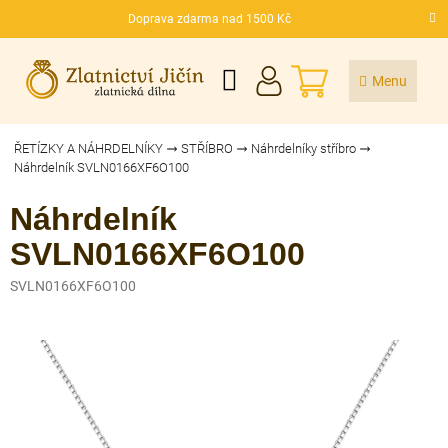
Přejít
Doprava zdarma nad 1500 Kč
na
CZK
obsah
NÁKUPNÍ
KOŠÍK
ŘETÍZKY A NÁHRDELNÍKY
STŘÍBRO
Náhrdelníky stříbro
Náhrdelník SVLN0166XF6O100
Náhrdelník
SVLN0166XF6O100
SVLN0166XF6O100