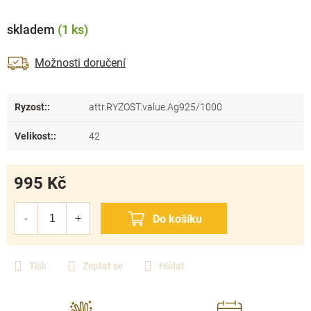
skladem
(1 ks)
Možnosti doručení
Ryzost:
:
attr.RYZOST.value.Ag925/1000
Velikost:
:
42
995 Kč
Měrná
cena:
Tisk
Zeptat se
Hlídat