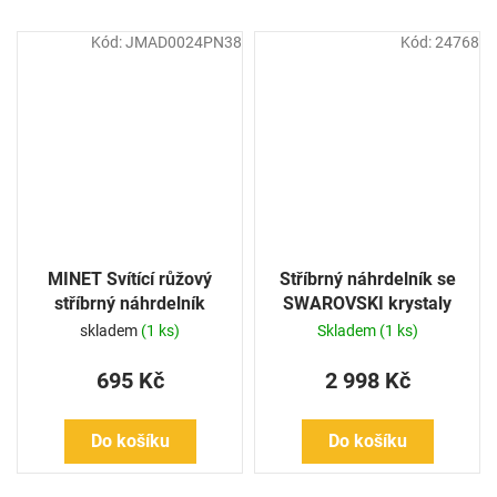
Kód:
JMAD0024PN38
Kód:
24768
MINET Svítící růžový
Stříbrný náhrdelník se
stříbrný náhrdelník
SWAROVSKI krystaly
KOČIČKA
skladem
(1 ks)
Skladem
(1 ks)
695 Kč
2 998 Kč
Do košíku
Do košíku