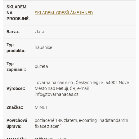
SKLADEM
NA
SKLADEM -ODESÍLÁME IHNED
PRODEJNĚ
:
Barva:
:
zlatá
Typ
náušnice
produktu:
:
Typ
puzeta
zapínání:
:
Továrna na čas s.r.o., Českých legií 5, 54901 Nové
Výrobce:
:
Město nad Metují, ČR, e-mail:
info@tovarnanacas.cz
Značka:
:
MINET
Povrchová
pozlacené 14K zlatem, e-coating | nadstandardní
úprava:
:
fixace zlacení