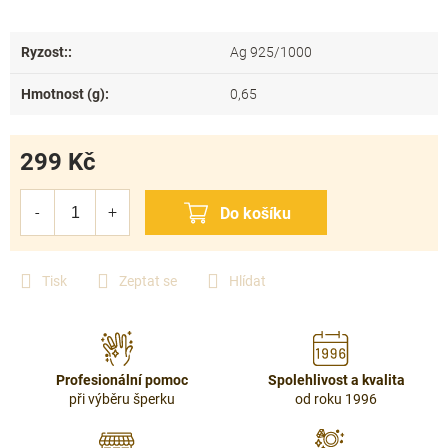
Ryzost:
:
Ag 925/1000
Hmotnost (g)
:
0,65
299 Kč
Měrná
cena:
Tisk
Zeptat se
Hlídat
Profesionální pomoc
Spolehlivost a kvalita
při výběru šperku
od roku 1996