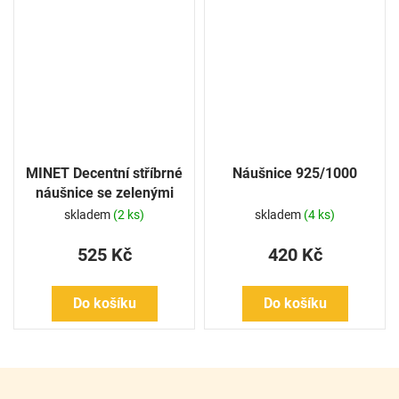
MINET Decentní stříbrné
Náušnice 925/1000
náušnice se zelenými
zirkony
skladem
(2 ks)
skladem
(4 ks)
525 Kč
420 Kč
Do košíku
Do košíku
Z
á