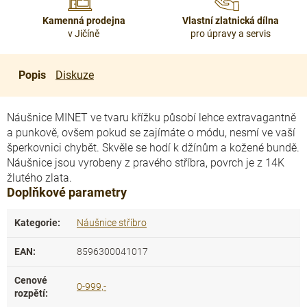
Kamenná prodejna
Vlastní zlatnická dílna
v Jičíně
pro úpravy a servis
Popis
Diskuze
Náušnice MINET ve tvaru křížku působí lehce extravagantně
a punkově, ovšem pokud se zajímáte o módu, nesmí ve vaší
šperkovnici chybět. Skvěle se hodí k džínům a kožené bundě.
Náušnice jsou vyrobeny z pravého stříbra, povrch je z 14K
žlutého zlata.
Doplňkové parametry
Kategorie
:
Náušnice stříbro
EAN
:
8596300041017
Cenové
0-999,-
rozpětí
: