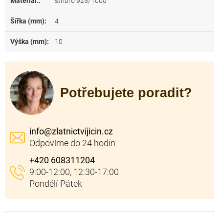
Materiál:
:
stříbro 925/1000
Šířka (mm)
:
4
Výška (mm)
:
10
Potřebujete poradit?
info
@
zlatnictvijicin.cz
+420 608311204