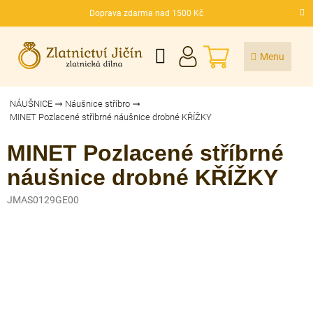
Přejít
Doprava zdarma nad 1500 Kč
na
CZK
obsah
NÁKUPNÍ
KOŠÍK
NÁUŠNICE
Náušnice stříbro
MINET Pozlacené stříbrné náušnice drobné KŘÍŽKY
MINET Pozlacené stříbrné
náušnice drobné KŘÍŽKY
JMAS0129GE00