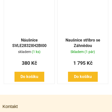
Náušnice
Naušnice stříbro se
SVLE2832XH2BI00
Záhnědou
skladem
(1 ks)
Skladem
(1 pár)
380 Kč
1 795 Kč
Do košíku
Do košíku
Z
á
Kontakt
p