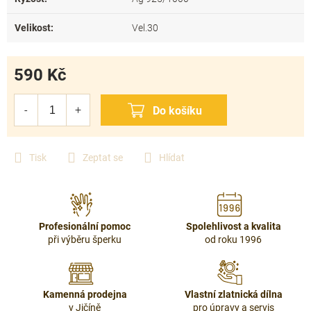
Velikost
:
Vel.30
590 Kč
Měrná
cena:
Tisk
Zeptat se
Hlídat
Profesionální pomoc
Spolehlivost a kvalita
při výběru šperku
od roku 1996
Kamenná prodejna
Vlastní zlatnická dílna
v Jičíně
pro úpravy a servis