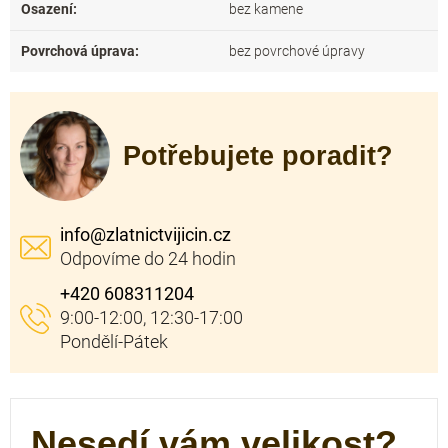
Osazení
:
bez kamene
Povrchová úprava
:
bez povrchové úpravy
Potřebujete poradit?
info
@
zlatnictvijicin.cz
+420 608311204
Nesedí vám velikost?