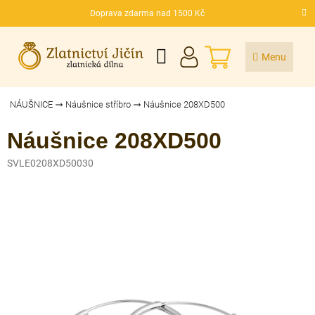
Přejít
Doprava zdarma nad 1500 Kč
na
CZK
obsah
NÁKUPNÍ
KOŠÍK
NÁUŠNICE
Náušnice stříbro
Náušnice 208XD500
Náušnice 208XD500
SVLE0208XD50030