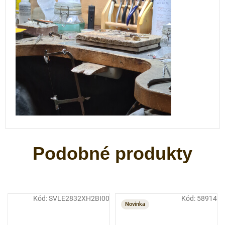
Kód:
SVLE2832XH2BI00
Kód:
58914
Novinka