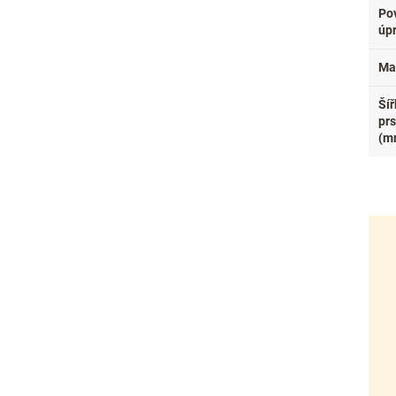
Po
úp
Mat
Šíř
pr
(m