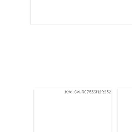
Kód:
SVLR0755SH2R252