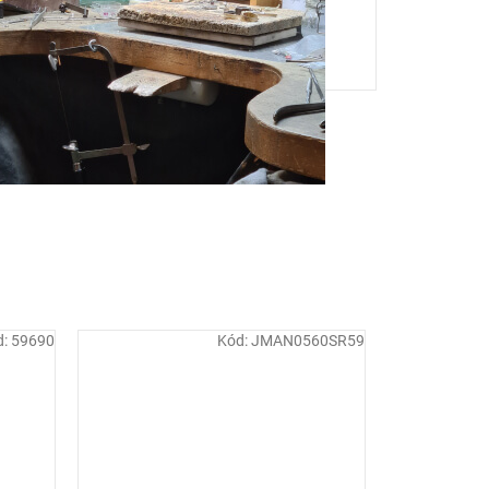
d:
59690
Kód:
JMAN0560SR59