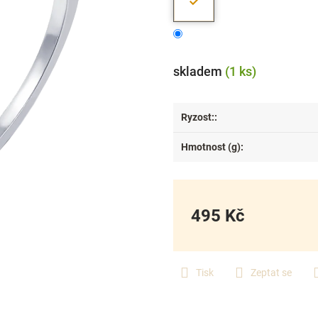
skladem
(1 ks)
Ryzost:
:
Hmotnost (g)
:
495 Kč
Měrná
cena:
Tisk
Zeptat se