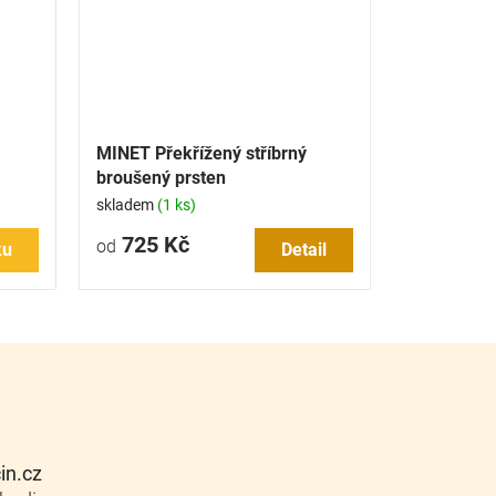
MINET Překřížený stříbrný
broušený prsten
skladem
(1 ks)
725 Kč
od
ku
Detail
cin.cz