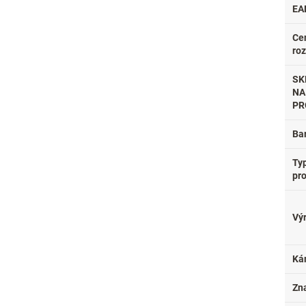
EA
Ce
roz
SK
NA
PR
Ba
Ty
pr
Vý
Ká
Zn