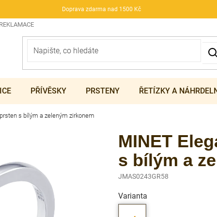
Doprava zdarma nad 1500 Kč
 REKLAMACE
ICE
PŘÍVĚSKY
PRSTENY
ŘETÍZKY A NÁHRDEL
 prsten s bílým a zeleným zirkonem
MINET Elega
s bílým a z
JMAS0243GR58
Varianta