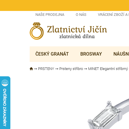
Přejít
na
obsah
NAŠE PRODEJNA
O NÁS
VRÁCENÍ ZBOŽÍ A
ČESKÝ GRANÁT
BROSWAY
NÁUŠN
PRSTENY
Prsteny stříbro
MINET Elegantní stříbrný