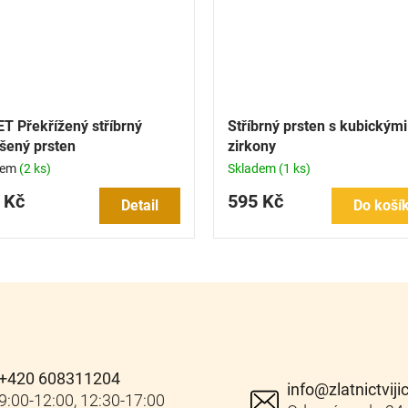
T Překřížený stříbrný
Stříbrný prsten s kubickými
šený prsten
zirkony
dem
(2 ks)
Skladem
(1 ks)
 Kč
595 Kč
Detail
Do koší
+420 608311204
info
@
zlatnictviji