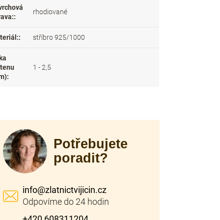
vrchová
rhodiované
rava:
:
eriál:
:
stříbro 925/1000
ka
stenu
1 - 2,5
m)
:
Potřebujete
poradit?
info
@
zlatnictvijicin.cz
+420 608311204