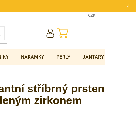
CZK
NÁKUPNÍ
KOŠÍK
NÍKY
NÁRAMKY
PERLY
JANTARY
SOUPRA
ntní stříbrný prsten
eleným zirkonem