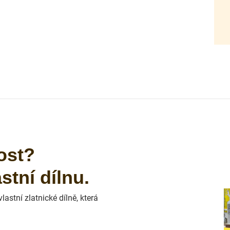
ost?
tní dílnu.
astní zlatnické dílně, která