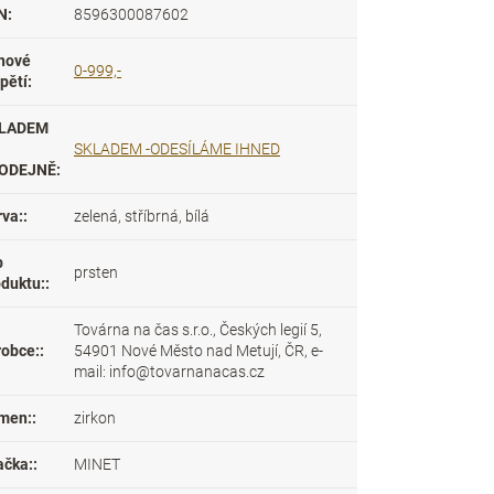
N
:
8596300087602
nové
0-999,-
pětí
:
LADEM
SKLADEM -ODESÍLÁME IHNED
ODEJNĚ
:
rva:
:
zelená, stříbrná, bílá
p
prsten
oduktu:
:
Továrna na čas s.r.o., Českých legií 5,
robce:
:
54901 Nové Město nad Metují, ČR, e-
mail: info@tovarnanacas.cz
men:
:
zirkon
ačka:
:
MINET