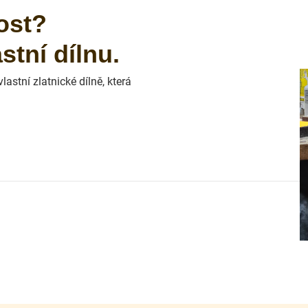
ost?
tní dílnu.
astní zlatnické dílně, která