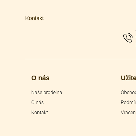
Z
á
p
Kontakt
a
t
í
O nás
Užit
Naše prodejna
Obchod
O nás
Podmín
Kontakt
Vrácen