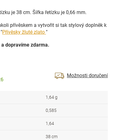
tízku je 38 cm. Šířka řetízku je 0,66 mm.
oli přívěskem a vytvořit si tak stylový doplněk k
"
Přívěsky žluté zlato
"
 a dopravíme zdarma.
Možnosti doručení
26
1,64 g
0,585
1,64
38 cm