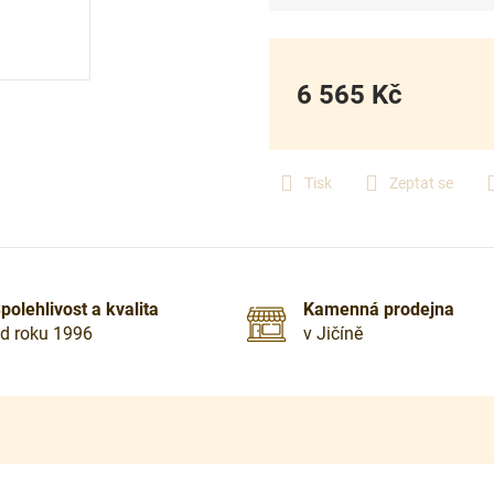
6 565 Kč
Měrná
cena:
Tisk
Zeptat se
polehlivost a kvalita
Kamenná prodejna
d roku 1996
v Jičíně