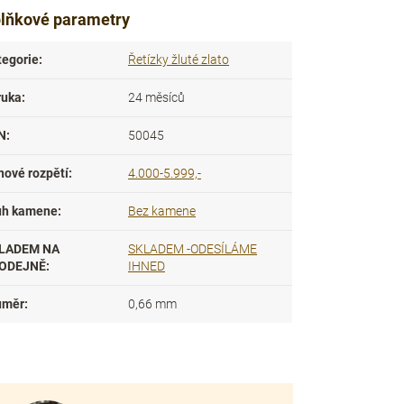
lňkové parametry
tegorie
:
Řetízky žluté zlato
ruka
:
24 měsíců
N
:
50045
nové rozpětí
:
4.000-5.999,-
uh kamene
:
Bez kamene
LADEM NA
SKLADEM -ODESÍLÁME
ODEJNĚ
:
IHNED
ůměr
:
0,66 mm