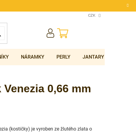
CZK
NÁKUPNÍ
KOŠÍK
NÍKY
NÁRAMKY
PERLY
JANTARY
SOUPRA
ek Venezia 0,66 mm
zia (kostičky) je vyroben ze žlutého zlata o