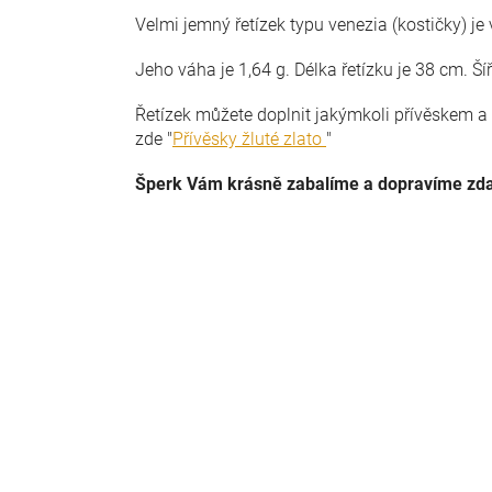
Velmi jemný řetízek typu venezia (kostičky) je
Jeho váha je 1,64 g. Délka řetízku je 38 cm. Ší
Řetízek můžete doplnit jakýmkoli přívěskem a 
zde "
Přívěsky žluté zlato
"
Šperk Vám krásně zabalíme a dopravíme zd