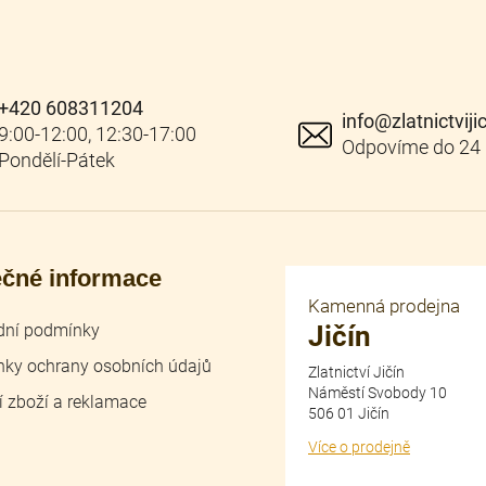
+420 608311204
info
@
zlatnictviji
ečné informace
Kamenná prodejna
ní podmínky
Jičín
ky ochrany osobních údajů
Zlatnictví Jičín
Náměstí Svobody 10
í zboží a reklamace
506 01 Jičín
Více o prodejně