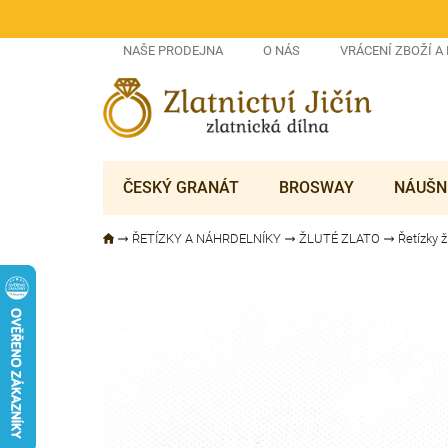
Přejít
na
obsah
NAŠE PRODEJNA
O NÁS
VRÁCENÍ ZBOŽÍ A
ČESKÝ GRANÁT
BROSWAY
NÁUŠN
ŘETÍZKY A NÁHRDELNÍKY
ŽLUTÉ ZLATO
Řetízky ž