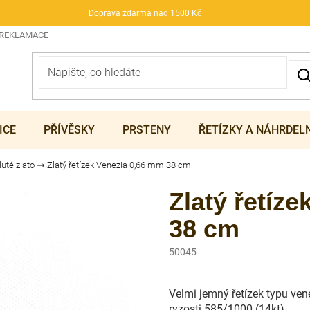
Doprava zdarma nad 1500 Kč
 REKLAMACE
ICE
PŘÍVĚSKY
PRSTENY
ŘETÍZKY A NÁHRDEL
luté zlato
Zlatý řetízek Venezia 0,66 mm 38 cm
Zlatý řetíz
38 cm
50045
Velmi jemný řetízek typu vene
ryzosti 585/1000 (14kt).