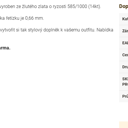
Dop
 vyroben ze žlutého zlata o ryzosti 585/1000 (14kt).
řka řetízku je 0,66 mm.
Ka
vytvořit si tak stylový doplněk k vašemu outfitu. Nabídka
Zá
EA
arma.
Ce
Dr
SK
PR
Pr