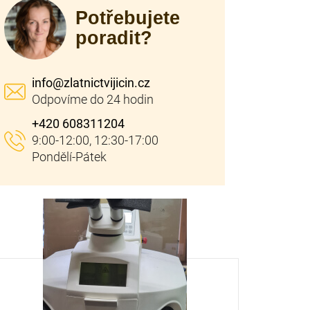
Potřebujete
poradit?
info
@
zlatnictvijicin.cz
+420 608311204