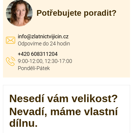
Potřebujete poradit?
info
@
zlatnictvijicin.cz
+420 608311204
Nesedí vám velikost?
Nevadí, máme vlastní
dílnu.