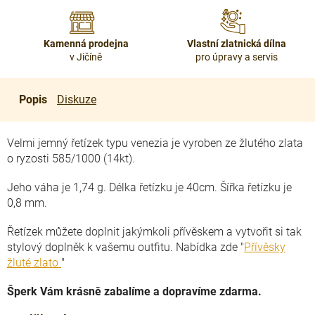
Kamenná prodejna
Vlastní zlatnická dílna
v Jičíně
pro úpravy a servis
Popis
Diskuze
Velmi jemný řetízek typu venezia je vyroben ze žlutého zlata
o ryzosti 585/1000 (14kt).
Jeho váha je 1,74 g. Délka řetízku je 40cm. Šířka řetízku je
0,8 mm.
Řetízek můžete doplnit jakýmkoli přívěskem a vytvořit si tak
stylový doplněk k vašemu outfitu. Nabídka zde "
Přívěsky
žluté zlato
"
Šperk Vám krásně zabalíme a dopravíme zdarma.