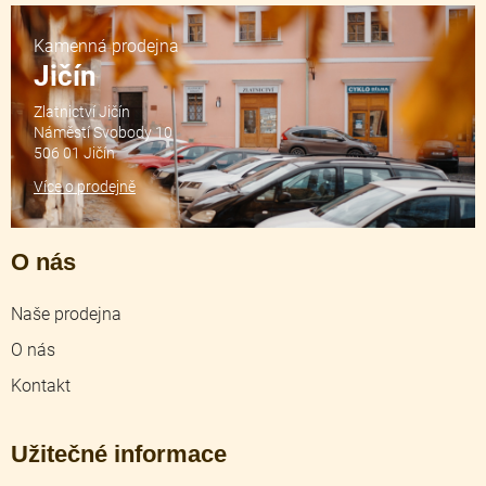
Kamenná prodejna
Jičín
Zlatnictví Jičín
Náměstí Svobody 10
506 01 Jičín
Více o prodejně
O nás
Naše prodejna
O nás
Kontakt
Užitečné informace