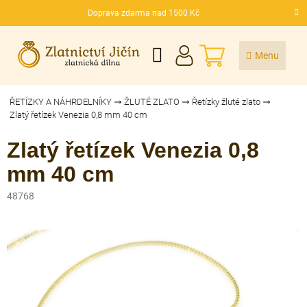
Přejít
Doprava zdarma nad 1500 Kč
na
CZK
obsah
NÁKUPNÍ
KOŠÍK
ŘETÍZKY A NÁHRDELNÍKY
ŽLUTÉ ZLATO
Řetízky žluté zlato
Zlatý řetízek Venezia 0,8 mm 40 cm
Zlatý řetízek Venezia 0,8
mm 40 cm
48768