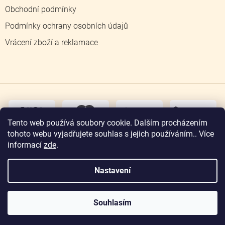
Obchodní podmínky
Podmínky ochrany osobních údajů
Vrácení zboží a reklamace
dobírka
převodem
Tento web používá soubory cookie. Dalším procházením
tohoto webu vyjadřujete souhlas s jejich používáním.. Více
osobní
odběr
informací
zde
.
Nastavení
Copyright 2026
Zlatnictví Jičín
. Všechna práva
vyhrazena.
Souhlasím
Vytvořil Shoptet