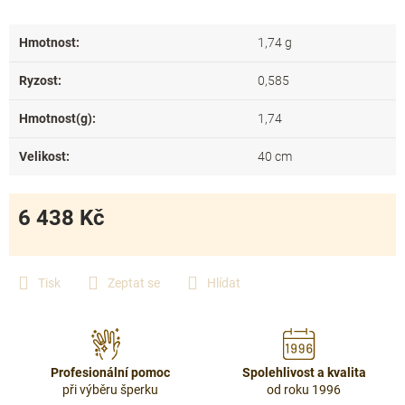
Hmotnost
:
1,74 g
Ryzost
:
0,585
Hmotnost(g)
:
1,74
Velikost
:
40 cm
6 438 Kč
Měrná
cena:
Tisk
Zeptat se
Hlídat
Profesionální pomoc
Spolehlivost a kvalita
při výběru šperku
od roku 1996