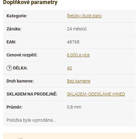
Doplňkové parametry
Kategorie
:
Řetízky žluté zlato
Záruka
:
24 měsíců
EAN
:
48768
Cenové rozpětí
:
6.000 a více
?
DÉLKA
:
40
Druh kamene
:
Bez kamene
SKLADEM NA PRODEJNĚ
:
SKLADEM -ODESÍLÁME IHNED
Průměr
:
0,8 mm
Položka byla vyprodána…