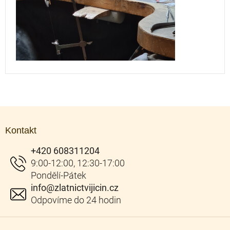
Z
á
Kontakt
p
a
+420 608311204
t
í
info
@
zlatnictvijicin.cz