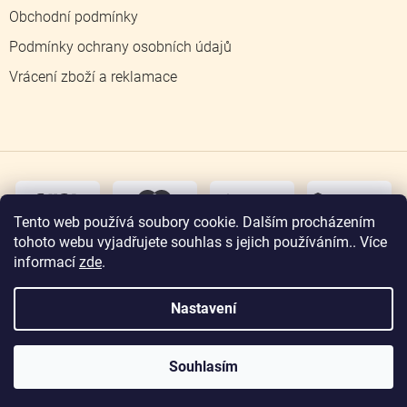
Obchodní podmínky
Podmínky ochrany osobních údajů
Vrácení zboží a reklamace
dobírka
převodem
Tento web používá soubory cookie. Dalším procházením
tohoto webu vyjadřujete souhlas s jejich používáním.. Více
osobní
odběr
informací
zde
.
Nastavení
Copyright 2026
Zlatnictví Jičín
. Všechna práva
vyhrazena.
Souhlasím
Vytvořil Shoptet