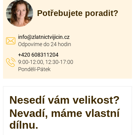
Potřebujete poradit?
info
@
zlatnictvijicin.cz
+420 608311204
Nesedí vám velikost?
Nevadí, máme vlastní
dílnu.