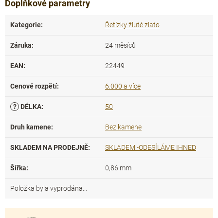
Doplňkové parametry
Kategorie
:
Řetízky žluté zlato
Záruka
:
24 měsíců
EAN
:
22449
Cenové rozpětí
:
6.000 a více
?
DÉLKA
:
50
Druh kamene
:
Bez kamene
SKLADEM NA PRODEJNĚ
:
SKLADEM -ODESÍLÁME IHNED
Šířka
:
0,86 mm
Položka byla vyprodána…