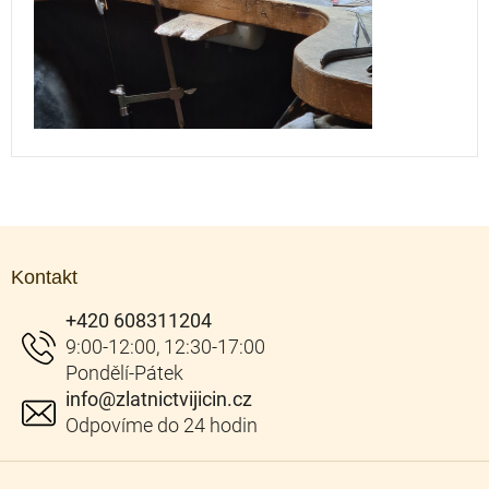
Z
á
Kontakt
p
a
+420 608311204
t
í
info
@
zlatnictvijicin.cz