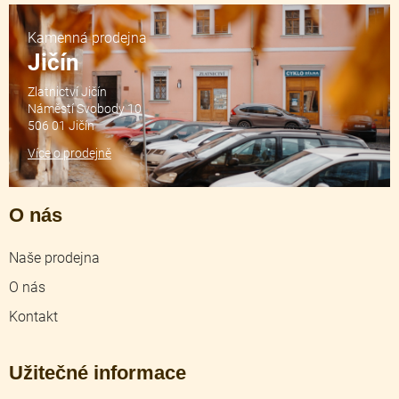
Kamenná prodejna
Jičín
Zlatnictví Jičín
Náměstí Svobody 10
506 01 Jičín
Více o prodejně
O nás
Naše prodejna
O nás
Kontakt
Užitečné informace