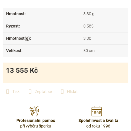
Hmotnost
:
3,30 g
Ryzost
:
0,585
Hmotnost(g)
:
3,30
Velikost
:
50 cm
13 555 Kč
Měrná
cena:
Tisk
Zeptat se
Hlídat
Profesionální pomoc
Spolehlivost a kvalita
při výběru šperku
od roku 1996