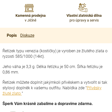
Kamenná prodejna
Vlastní zlatnická dílna
v Jičíně
pro úpravy a servis
Popis
Diskuze
Řetízek typu venezia (kostičky) je vyroben ze žlutého zlata o
ryzosti 585/1000 (14kt).
Jeho váha je 3,3 g. Délka řetízku je 50 cm. Šířka řetízku je
0,86 mm.
Řetízek můžete doplnit jakýmkoli přívěskem a vytvořit si tak
stylový doplněk k vašemu outfitu. Nabídka zde "
Přívěsky
žluté zlato
"
Šperk Vám krásně zabalíme a dopravíme zdarma.