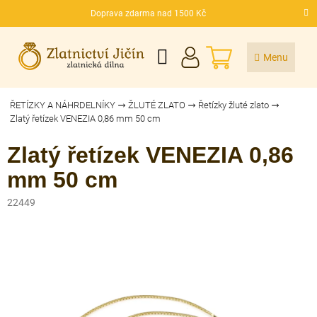
Přejít
Doprava zdarma nad 1500 Kč
na
CZK
obsah
NÁKUPNÍ
KOŠÍK
ŘETÍZKY A NÁHRDELNÍKY
ŽLUTÉ ZLATO
Řetízky žluté zlato
Zlatý řetízek VENEZIA 0,86 mm 50 cm
Zlatý řetízek VENEZIA 0,86
mm 50 cm
22449