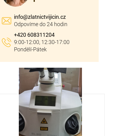
info
@
zlatnictvijicin.cz
+420 608311204