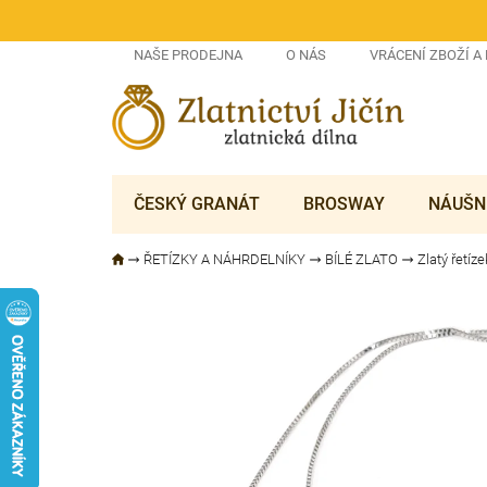
Přejít
na
obsah
NAŠE PRODEJNA
O NÁS
VRÁCENÍ ZBOŽÍ A
ČESKÝ GRANÁT
BROSWAY
NÁUŠN
ŘETÍZKY A NÁHRDELNÍKY
BÍLÉ ZLATO
Zlatý řetíz