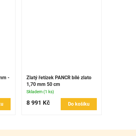
 mm -
Zlatý řetízek PANCR bílé zlato
1,70 mm 50 cm
Skladem
(1 ks)
8 991 Kč
ku
Do košíku