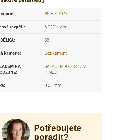
tegorie
:
BÍLÉ ZLATO
nové rozpětí
:
6.000 a více
DÉLKA
:
38
uh kamene
:
Bez kamene
LADEM NA
SKLADEM -ODESÍLÁME
ODEJNĚ
:
IHNED
ka
:
0,65 mm
Potřebujete
poradit?