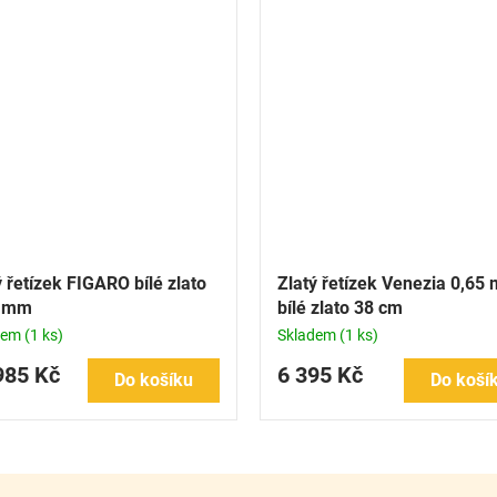
ý řetízek FIGARO bílé zlato
Zlatý řetízek Venezia 0,65
0 mm
bílé zlato 38 cm
dem
(1 ks)
Skladem
(1 ks)
985 Kč
6 395 Kč
Do košíku
Do koší