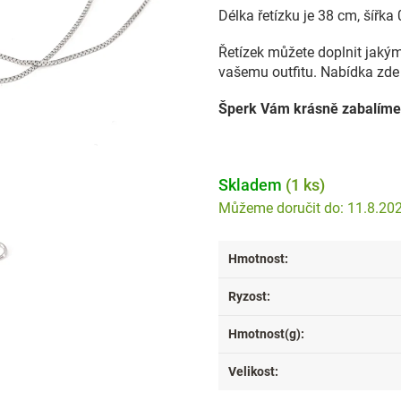
Délka řetízku je 38 cm, šířk
Řetízek můžete doplnit jakýmk
vašemu outfitu. Nabídka zde 
Šperk Vám krásně zabalíme
Skladem
(1 ks)
11.8.20
Hmotnost
:
Ryzost
:
Hmotnost(g)
:
Velikost
: