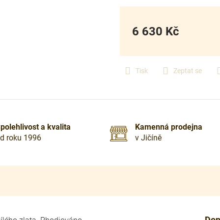
6 630 Kč
Měrná
cena:
Tisk
Zeptat se
polehlivost a kvalita
Kamenná prodejna
d roku 1996
v Jičíně
Dop