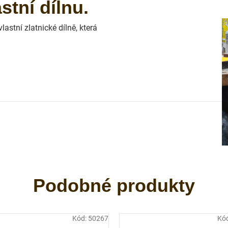
tní dílnu.
astní zlatnické dílně, která
Kód:
50267
Kó