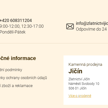
+420 608311204
info
@
zlatnictviji
ečné informace
Kamenná prodejna
ní podmínky
Jičín
ky ochrany osobních údajů
Zlatnictví Jičín
Náměstí Svobody 10
í zboží a reklamace
506 01 Jičín
Více o prodejně