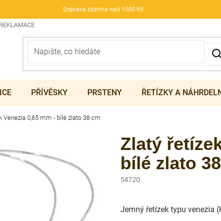
Doprava zdarma nad 1500 Kč
 REKLAMACE
ICE
PŘÍVĚSKY
PRSTENY
ŘETÍZKY A NÁHRDEL
ek Venezia 0,65 mm - bílé zlato 38 cm
Zlatý řetíze
bílé zlato 3
54720
Jemný řetízek typu venezia (