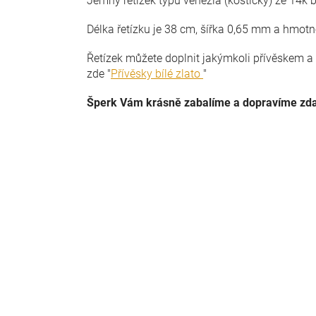
Jemný řetízek typu venezia (kostičky) ze 14k 
Délka řetízku je 38 cm, šířka 0,65 mm a hmotn
Řetízek můžete doplnit jakýmkoli přívěskem a 
zde "
Přívěsky bílé zlato
"
Šperk Vám krásně zabalíme a dopravíme z