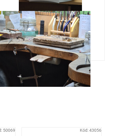
d:
50069
Kód:
43056