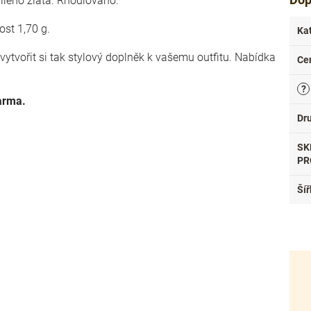
bílého zlata. Rhodiováno.
ost 1,70 g.
Ka
vytvořit si tak stylový doplněk k vašemu outfitu. Nabídka
Ce
?
darma.
Dr
SK
PR
Šíř