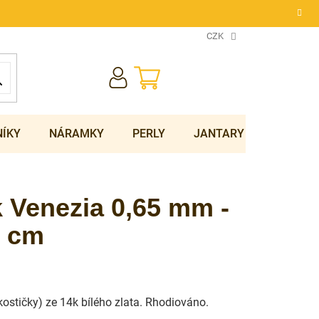
CZK
NÁKUPNÍ
KOŠÍK
NÍKY
NÁRAMKY
PERLY
JANTARY
SOUPRA
k Venezia 0,65 mm -
8 cm
kostičky) ze 14k bílého zlata. Rhodiováno.