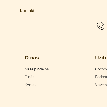
á
p
Kontakt
a
t
í
O nás
Užit
Naše prodejna
Obchod
O nás
Podmín
Kontakt
Vrácen