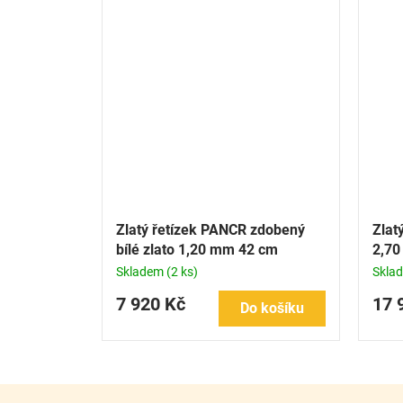
Zlatý řetízek PANCR zdobený
Zlat
bílé zlato 1,20 mm 42 cm
2,7
Skladem
(2 ks)
Skla
7 920 Kč
17 
Do košíku
Z