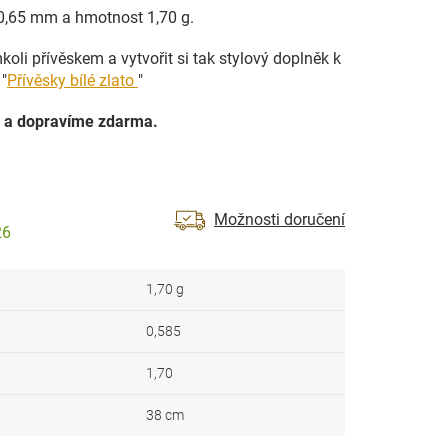
a 0,65 mm a hmotnost 1,70 g.
oli přívěskem a vytvořit si tak stylový doplněk k
"
Přívěsky bílé zlato
"
 a dopravíme zdarma.
Možnosti doručení
26
1,70 g
0,585
1,70
38 cm