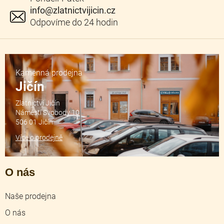
info
@
zlatnictvijicin.cz
Kamenná prodejna
Jičín
Zlatnictví Jičín
Náměstí Svobody 10
506 01 Jičín
Více o prodejně
O nás
Naše prodejna
O nás