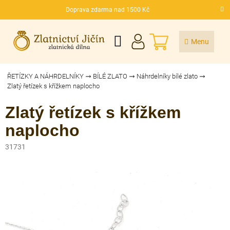
Přejít
Doprava zdarma nad 1500 Kč
na
CZK
obsah
NÁKUPNÍ
KOŠÍK
ŘETÍZKY A NÁHRDELNÍKY
BÍLÉ ZLATO
Náhrdelníky bílé zlato
Zlatý řetízek s křížkem naplocho
Zlatý řetízek s křížkem
naplocho
31731