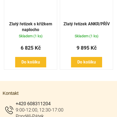
Zlatý řetízek s křížkem
Zlatý řetízek ANKR/PŘÍV
naplocho
Skladem
(1 ks)
Skladem
(1 ks)
6 825 Kč
9 895 Kč
Do košíku
Do košíku
Z
á
Kontakt
p
a
+420 608311204
t
í