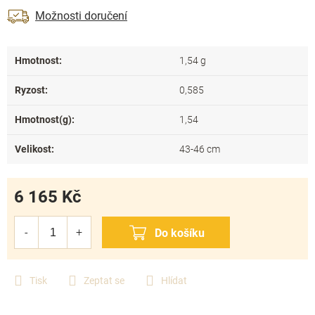
Možnosti doručení
Hmotnost
:
1,54 g
Ryzost
:
0,585
Hmotnost(g)
:
1,54
Velikost
:
43-46 cm
6 165 Kč
Měrná
cena:
Tisk
Zeptat se
Hlídat