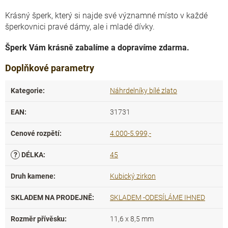
Krásný šperk, který si najde své významné místo v každé
šperkovnici pravé dámy, ale i mladé dívky.
Šperk Vám krásně zabalíme a dopravíme zdarma.
Doplňkové parametry
Kategorie
:
Náhrdelníky bílé zlato
EAN
:
31731
Cenové rozpětí
:
4.000-5.999,-
?
DÉLKA
:
45
Druh kamene
:
Kubický zirkon
SKLADEM NA PRODEJNĚ
:
SKLADEM -ODESÍLÁME IHNED
Rozměr přívěsku
:
11,6 x 8,5 mm