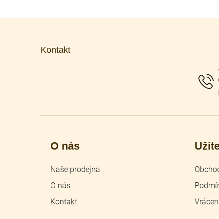
Z
á
p
Kontakt
a
t
í
O nás
Užit
Naše prodejna
Obchod
O nás
Podmín
Kontakt
Vrácen