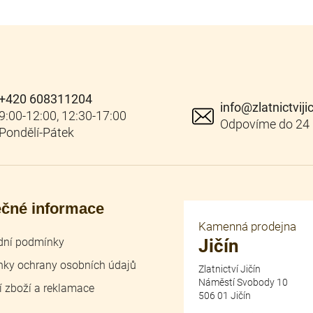
+420 608311204
info
@
zlatnictviji
ečné informace
Kamenná prodejna
ní podmínky
Jičín
ky ochrany osobních údajů
Zlatnictví Jičín
Náměstí Svobody 10
í zboží a reklamace
506 01 Jičín