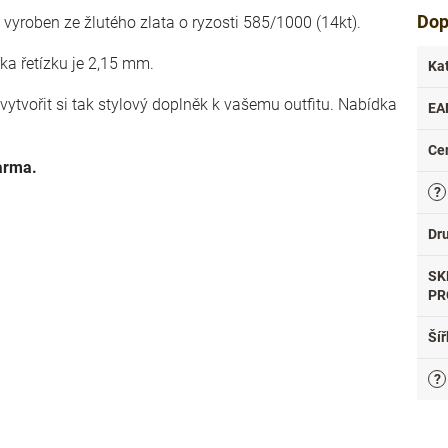
Dop
 vyroben ze žlutého zlata o ryzosti 585/1000 (14kt).
řka řetízku je 2,15 mm.
Ka
vytvořit si tak stylový doplněk k vašemu outfitu. Nabídka
EA
Ce
arma.
?
Dr
SK
PR
Šíř
?