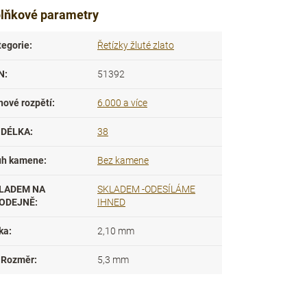
lňkové parametry
tegorie
:
Řetízky žluté zlato
N
:
51392
nové rozpětí
:
6.000 a více
DÉLKA
:
38
uh kamene
:
Bez kamene
LADEM NA
SKLADEM -ODESÍLÁME
ODEJNĚ
:
IHNED
ka
:
2,10 mm
Rozměr
:
5,3 mm