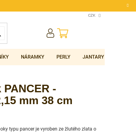
CZK
NÁKUPNÍ
KOŠÍK
NÍKY
NÁRAMKY
PERLY
JANTARY
SOUPRA
ek PANCER -
,15 mm 38 cm
 oky typu pancer je vyroben ze žlutého zlata o