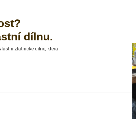
ost?
tní dílnu.
astní zlatnické dílně, která