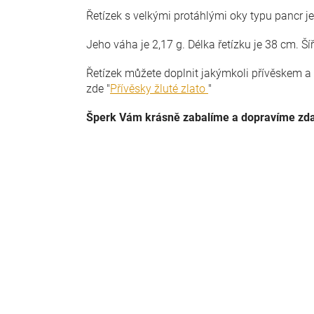
Řetízek s velkými protáhlými oky typu pancr je
Jeho váha je 2,17 g. Délka řetízku je 38 cm. Ší
Řetízek můžete doplnit jakýmkoli přívěskem a 
zde "
Přívěsky žluté zlato
"
Šperk Vám krásně zabalíme a dopravíme zd