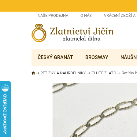
Přejít
na
obsah
NAŠE PRODEJNA
O NÁS
VRÁCENÍ ZBOŽÍ A
ČESKÝ GRANÁT
BROSWAY
NÁUŠN
ŘETÍZKY A NÁHRDELNÍKY
ŽLUTÉ ZLATO
Řetízky ž