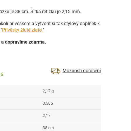
tízku je 38 cm. Šířka řetízku je 2,15 mm.
oli přívěskem a vytvořit si tak stylový doplněk k
"
Přívěsky žluté zlato
"
 a dopravíme zdarma.
Možnosti doručení
26
2,17 g
0,585
2,17
38 cm