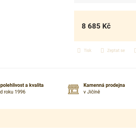
8 685 Kč
Měrná
cena:
Tisk
Zeptat se
polehlivost a kvalita
Kamenná prodejna
d roku 1996
v Jičíně