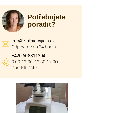
Potřebujete
poradit?
info
@
zlatnictvijicin.cz
+420 608311204