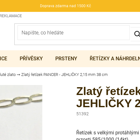
Doprava zdarma nad 1500 Kč
 REKLAMACE
ICE
PŘÍVĚSKY
PRSTENY
ŘETÍZKY A NÁHRDEL
luté zlato
Zlatý řetízek PANCER - JEHLIČKY 2,15 mm 38 cm
Zlatý řetíz
JEHLIČKY 2
51392
Řetízek s velkými protáhlými
ryzosti 585/1000 (14kt).