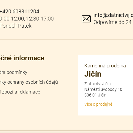
+420 608311204
info
@
zlatnictviji
ečné informace
Kamenná prodejna
ní podmínky
Jičín
ky ochrany osobních údajů
Zlatnictví Jičín
Náměstí Svobody 10
í zboží a reklamace
506 01 Jičín
Více o prodejně