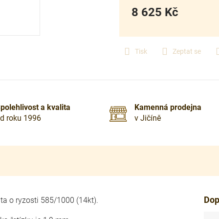
8 625 Kč
Měrná
cena:
Tisk
Zeptat se
polehlivost a kvalita
Kamenná prodejna
d roku 1996
v Jičíně
Dop
ta o ryzosti 585/1000 (14kt).