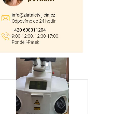
info
@
zlatnictvijicin.cz
+420 608311204