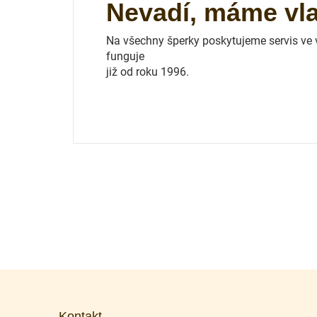
Nevadí, máme vlas
Na všechny šperky poskytujeme servis ve vl
funguje
již od roku 1996.
Z
á
p
Kontakt