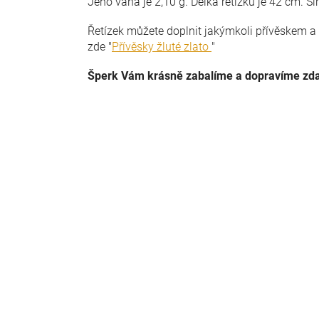
Jeho váha je 2,10 g. Délka řetízku je 42 cm. Ší
Řetízek můžete doplnit jakýmkoli přívěskem a 
zde "
Přívěsky žluté zlato
"
Šperk Vám krásně zabalíme a dopravíme zd