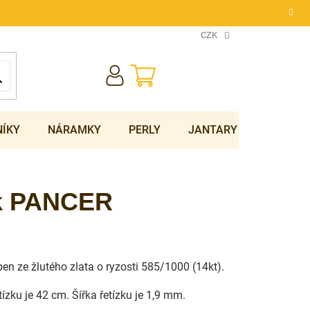
CZK
NÁKUPNÍ
KOŠÍK
NÍKY
NÁRAMKY
PERLY
JANTARY
SOUPRA
ek PANCER
en ze žlutého zlata o ryzosti 585/1000 (14kt).
tízku je 42 cm. Šířka řetízku je 1,9 mm.