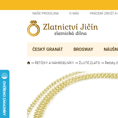
Přejít
na
obsah
NAŠE PRODEJNA
O NÁS
VRÁCENÍ ZBOŽÍ A
ČESKÝ GRANÁT
BROSWAY
NÁUŠN
ŘETÍZKY A NÁHRDELNÍKY
ŽLUTÉ ZLATO
Řetízky ž