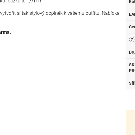
řka řetízku je 1,9 mm.
Ka
vytvořit si tak stylový doplněk k vašemu outfitu. Nabídka
EA
Ce
arma.
?
Dr
SK
PR
Šíř