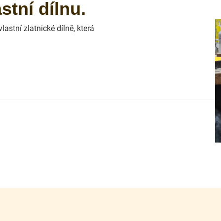
tní dílnu.
astní zlatnické dílně, která