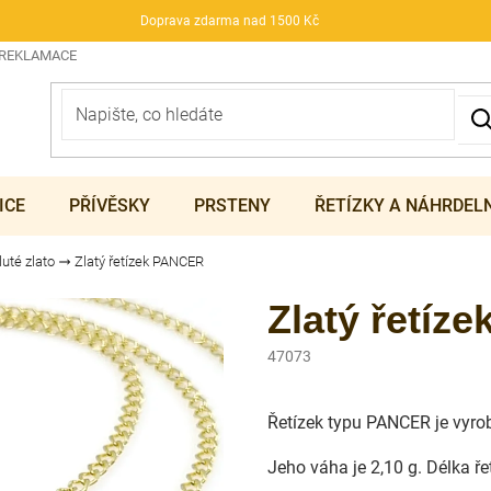
Doprava zdarma nad 1500 Kč
 REKLAMACE
ICE
PŘÍVĚSKY
PRSTENY
ŘETÍZKY A NÁHRDEL
luté zlato
Zlatý řetízek PANCER
Zlatý řetíz
47073
Řetízek typu PANCER je vyrob
Jeho váha je 2,10 g. Délka ře