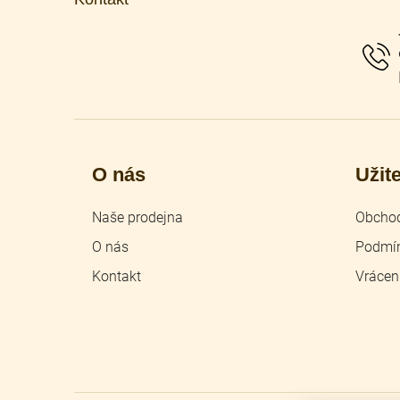
a
t
í
O nás
Užit
Naše prodejna
Obchod
O nás
Podmín
Kontakt
Vrácen