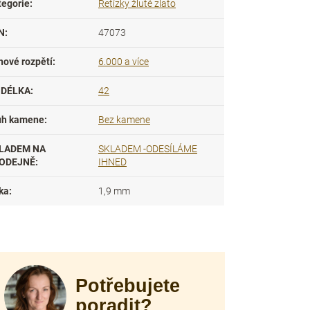
tegorie
:
Řetízky žluté zlato
N
:
47073
nové rozpětí
:
6.000 a více
DÉLKA
:
42
uh kamene
:
Bez kamene
LADEM NA
SKLADEM -ODESÍLÁME
ODEJNĚ
:
IHNED
ka
:
1,9 mm
Potřebujete
poradit?