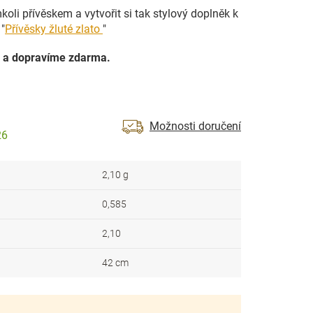
oli přívěskem a vytvořit si tak stylový doplněk k
"
Přívěsky žluté zlato
"
 a dopravíme zdarma.
Možnosti doručení
26
2,10 g
0,585
2,10
42 cm