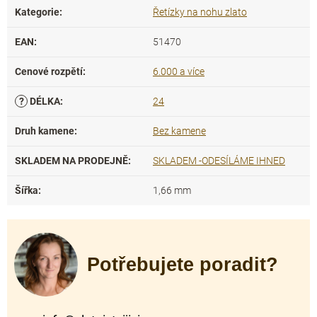
Kategorie
:
Řetízky na nohu zlato
EAN
:
51470
Cenové rozpětí
:
6.000 a více
?
DÉLKA
:
24
Druh kamene
:
Bez kamene
SKLADEM NA PRODEJNĚ
:
SKLADEM -ODESÍLÁME IHNED
Šířka
:
1,66 mm
Potřebujete poradit?