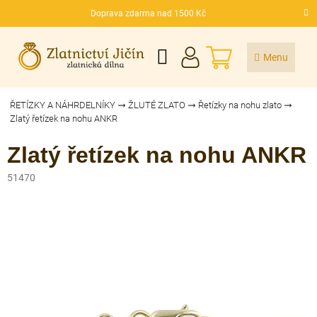
Přejít
Doprava zdarma nad 1500 Kč
na
CZK
obsah
NÁKUPNÍ
KOŠÍK
ŘETÍZKY A NÁHRDELNÍKY
ŽLUTÉ ZLATO
Řetízky na nohu zlato
Zlatý řetízek na nohu ANKR
Zlatý řetízek na nohu ANKR
51470