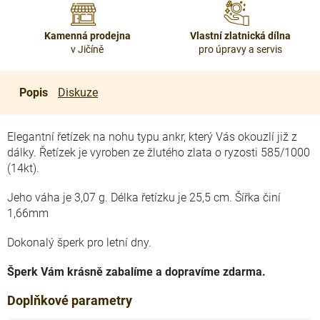
Kamenná prodejna
Vlastní zlatnická dílna
v Jičíně
pro úpravy a servis
Popis
Diskuze
Elegantní řetízek na nohu typu ankr, který Vás okouzlí již z
dálky. Řetízek je vyroben ze žlutého zlata o ryzosti 585/1000
(14kt).
Jeho váha je 3,07 g. Délka řetízku je 25,5 cm. Šířka činí
1,66mm
Dokonalý šperk pro letní dny.
Šperk Vám krásně zabalíme a dopravíme zdarma.
Doplňkové parametry