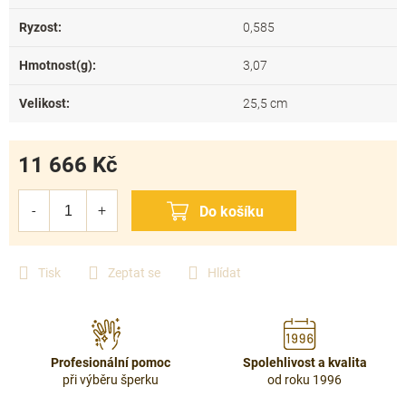
Ryzost
:
0,585
Hmotnost(g)
:
3,07
Velikost
:
25,5 cm
11 666 Kč
Měrná
cena:
Tisk
Zeptat se
Hlídat
Profesionální pomoc
Spolehlivost a kvalita
při výběru šperku
od roku 1996