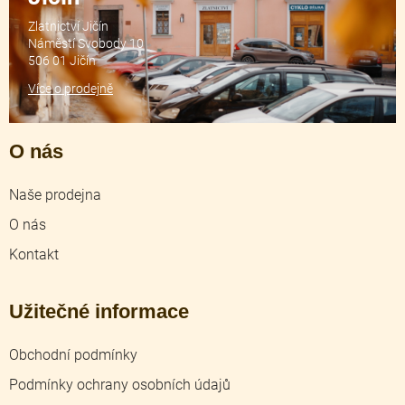
Zlatnictví Jičín
Náměstí Svobody 10
506 01 Jičín
Více o prodejně
O nás
Naše prodejna
O nás
Kontakt
Užitečné informace
Obchodní podmínky
Podmínky ochrany osobních údajů