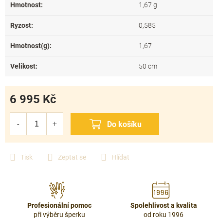
Hmotnost
:
1,67 g
Ryzost
:
0,585
Hmotnost(g)
:
1,67
Velikost
:
50 cm
6 995 Kč
Měrná
cena:
Tisk
Zeptat se
Hlídat
Profesionální pomoc
Spolehlivost a kvalita
při výběru šperku
od roku 1996