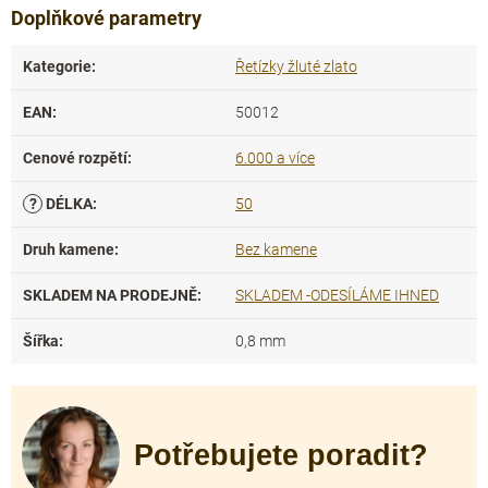
Doplňkové parametry
Kategorie
:
Řetízky žluté zlato
EAN
:
50012
Cenové rozpětí
:
6.000 a více
?
DÉLKA
:
50
Druh kamene
:
Bez kamene
SKLADEM NA PRODEJNĚ
:
SKLADEM -ODESÍLÁME IHNED
Šířka
:
0,8 mm
Potřebujete poradit?