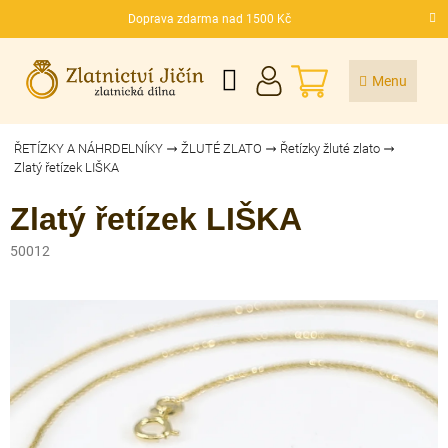
Přejít
Doprava zdarma nad 1500 Kč
na
CZK
obsah
NÁKUPNÍ
KOŠÍK
ŘETÍZKY A NÁHRDELNÍKY
ŽLUTÉ ZLATO
Řetízky žluté zlato
Zlatý řetízek LIŠKA
Zlatý řetízek LIŠKA
50012