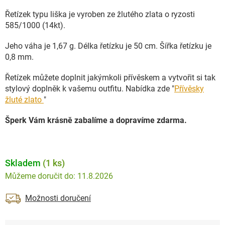
Řetízek typu liška je vyroben ze žlutého zlata o ryzosti
585/1000 (14kt).
Jeho váha je 1,67 g. Délka řetízku je 50 cm. Šířka řetízku je
0,8 mm.
Řetízek můžete doplnit jakýmkoli přívěskem a vytvořit si tak
stylový doplněk k vašemu outfitu. Nabídka zde "
Přívěsky
žluté zlato
"
Šperk Vám krásně zabalíme a dopravíme zdarma.
Skladem
(1 ks)
11.8.2026
Možnosti doručení