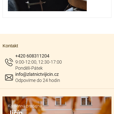
Z
á
Kontakt
p
a
+420 608311204
t
í
info
@
zlatnictvijicin.cz
Kamenná prodejna
Jičín