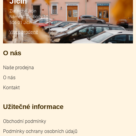
Jičín
Zlatnictví Jičín
Náměstí Svobody 10
506 01 Jičín
Více o prodejně
O nás
Naše prodejna
O nás
Kontakt
Užitečné informace
Obchodní podmínky
Podmínky ochrany osobních údajů