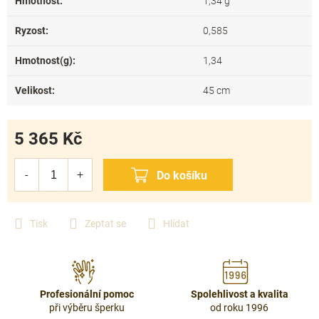
Hmotnost
:
1,34 g
Ryzost
:
0,585
Hmotnost(g)
:
1,34
Velikost
:
45 cm
5 365 Kč
Měrná
cena:
Tisk
Zeptat se
Hlídat
Profesionální pomoc
Spolehlivost a kvalita
při výběru šperku
od roku 1996