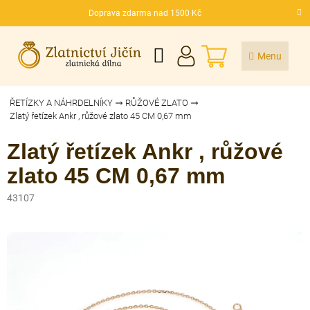
Přejít
Doprava zdarma nad 1500 Kč
na
CZK
obsah
NÁKUPNÍ
KOŠÍK
ŘETÍZKY A NÁHRDELNÍKY
RŮŽOVÉ ZLATO
Zlatý řetízek Ankr , růžové zlato 45 CM 0,67 mm
Zlatý řetízek Ankr , růžové
zlato 45 CM 0,67 mm
43107