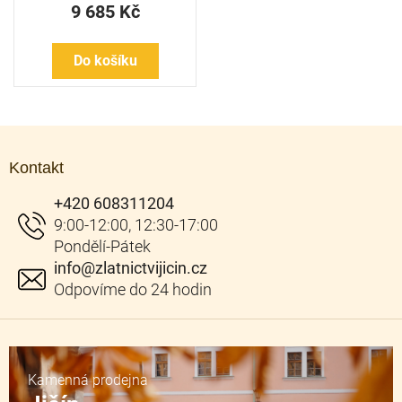
9 685 Kč
Do košíku
Z
á
Kontakt
p
a
+420 608311204
t
í
info
@
zlatnictvijicin.cz
Kamenná prodejna