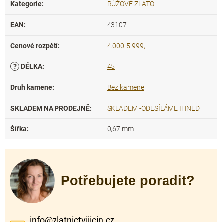
Kategorie
:
RŮŽOVÉ ZLATO
EAN
:
43107
Cenové rozpětí
:
4.000-5.999,-
?
DÉLKA
:
45
Druh kamene
:
Bez kamene
SKLADEM NA PRODEJNĚ
:
SKLADEM -ODESÍLÁME IHNED
Šířka
:
0,67 mm
Potřebujete poradit?
info
@
zlatnictvijicin.cz