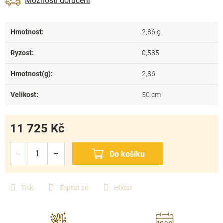
Možnosti doručení
Hmotnost
:
2,86 g
Ryzost
:
0,585
Hmotnost(g)
:
2,86
Velikost
:
50 cm
11 725 Kč
Měrná
cena:
Tisk
Zeptat se
Hlídat