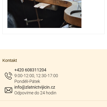
Z
á
Kontakt
p
a
+420 608311204
t
í
info
@
zlatnictvijicin.cz