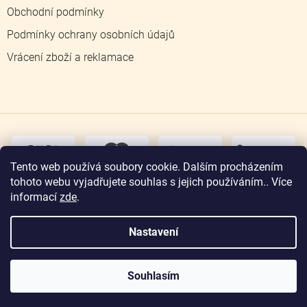
Obchodní podmínky
Podmínky ochrany osobních údajů
Vrácení zboží a reklamace
dobírka
převodem
Tento web používá soubory cookie. Dalším procházením
tohoto webu vyjadřujete souhlas s jejich používáním.. Více
osobní
odběr
informací
zde
.
Nastavení
Copyright 2026
Zlatnictví Jičín
. Všechna práva
vyhrazena.
Souhlasím
Vytvořil Shoptet