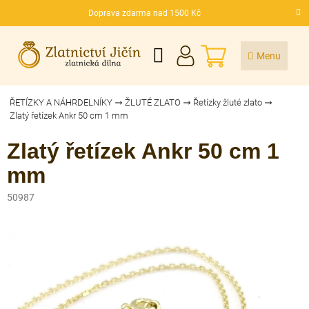
Přejít
Doprava zdarma nad 1500 Kč
na
CZK
obsah
NÁKUPNÍ
KOŠÍK
ŘETÍZKY A NÁHRDELNÍKY
ŽLUTÉ ZLATO
Řetízky žluté zlato
Zlatý řetízek Ankr 50 cm 1 mm
Zlatý řetízek Ankr 50 cm 1
mm
50987