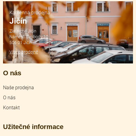
Kamenná prodejna
Jičín
Zlatnictví Jičín
Náměstí Svobody 10
506 01 Jičín
Více o prodejně
O nás
Naše prodejna
O nás
Kontakt
Užitečné informace