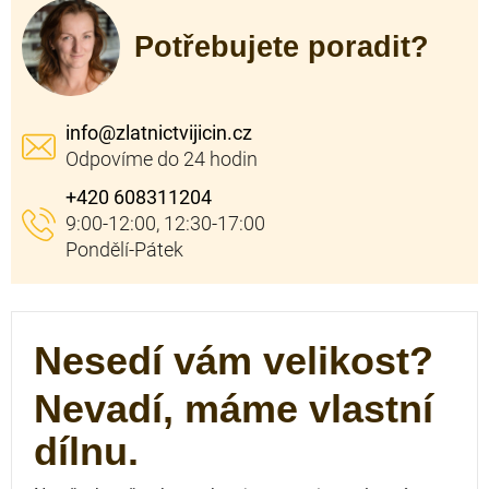
Potřebujete poradit?
info
@
zlatnictvijicin.cz
+420 608311204
Nesedí vám velikost?
Nevadí, máme vlastní
dílnu.