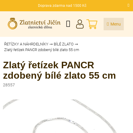
Přejít
Doprava zdarma nad 1500 Kč
na
CZK
obsah
NÁKUPNÍ
KOŠÍK
ŘETÍZKY A NÁHRDELNÍKY
BÍLÉ ZLATO
Zlatý řetízek PANCR zdobený bílé zlato 55 cm
Zlatý řetízek PANCR
zdobený bílé zlato 55 cm
28557