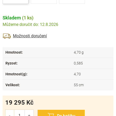
Skladem
(1 ks)
12.8.2026
Možnosti doručení
Hmotnost
:
4,70 g
Ryzost
:
0,585
Hmotnost(g)
:
4,70
Velikost
:
55 cm
19 295 Kč
Měrná
cena: