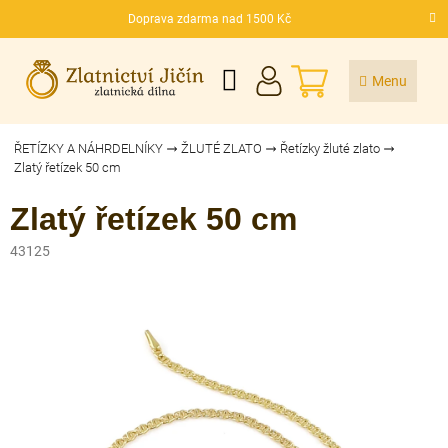
Přejít
Doprava zdarma nad 1500 Kč
na
CZK
obsah
NÁKUPNÍ
KOŠÍK
ŘETÍZKY A NÁHRDELNÍKY
ŽLUTÉ ZLATO
Řetízky žluté zlato
Zlatý řetízek 50 cm
Zlatý řetízek 50 cm
43125