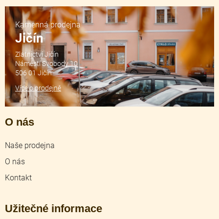
Kamenná prodejna
Jičín
Zlatnictví Jičín
Náměstí Svobody 10
506 01 Jičín
Více o prodejně
O nás
Naše prodejna
O nás
Kontakt
Užitečné informace