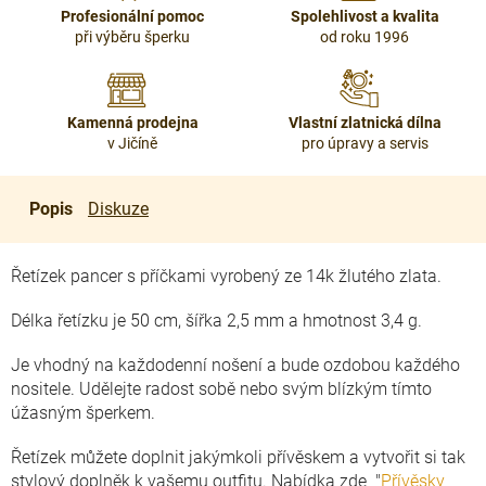
Profesionální pomoc
Spolehlivost a kvalita
při výběru šperku
od roku 1996
Kamenná prodejna
Vlastní zlatnická dílna
v Jičíně
pro úpravy a servis
Popis
Diskuze
Řetízek pancer s příčkami vyrobený ze 14k žlutého zlata.
Délka řetízku je 50 cm, šířka 2,5 mm a hmotnost 3,4 g.
Je vhodný na každodenní nošení a bude ozdobou každého
nositele. Udělejte radost sobě nebo svým blízkým tímto
úžasným šperkem.
Řetízek můžete doplnit jakýmkoli přívěskem a vytvořit si tak
stylový doplněk k vašemu outfitu. Nabídka zde "
Přívěsky