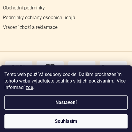
Obchodní podmínky
Podmínky ochrany osobních údajů
Vrácení zboží a reklamace
dobírka
převodem
Tento web používá soubory cookie. Dalším procházením
tohoto webu vyjadřujete souhlas s jejich používáním.. Více
osobní
odběr
informací
zde
.
Nastavení
Copyright 2026
Zlatnictví Jičín
. Všechna práva
vyhrazena.
Souhlasím
Vytvořil Shoptet