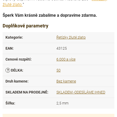
žluté zlato
"
Šperk Vám krásně zabalíme a dopravíme zdarma.
Doplňkové parametry
Kategorie
:
Řetízky žluté zlato
EAN
:
43125
Cenové rozpětí
:
6.000 a více
?
DÉLKA
:
50
Druh kamene
:
Bez kamene
SKLADEM NA PRODEJNĚ
:
SKLADEM -ODESÍLÁME IHNED
Šířka
:
2,5 mm