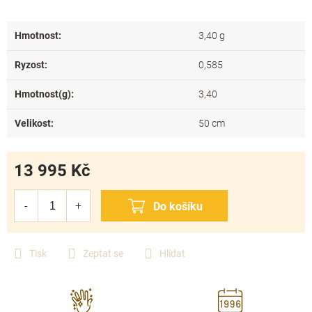
Hmotnost
:
3,40 g
Ryzost
:
0,585
Hmotnost(g)
:
3,40
Velikost
:
50 cm
13 995 Kč
Měrná
cena:
Tisk
Zeptat se
Hlídat