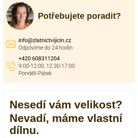
Potřebujete poradit?
info
@
zlatnictvijicin.cz
+420 608311204
Nesedí vám velikost?
Nevadí, máme vlastní
dílnu.