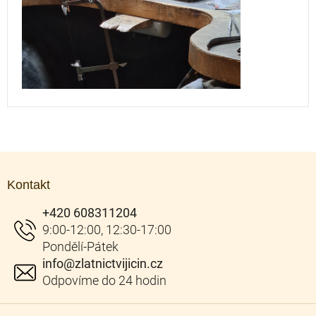
Z
á
Kontakt
p
a
+420 608311204
t
í
info
@
zlatnictvijicin.cz