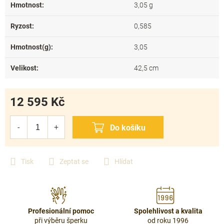
Hmotnost
:
3,05 g
Ryzost
:
0,585
Hmotnost(g)
:
3,05
Velikost
:
42,5 cm
12 595 Kč
Měrná
cena:
Tisk
Zeptat se
Hlídat
Profesionální pomoc
Spolehlivost a kvalita
při výběru šperku
od roku 1996