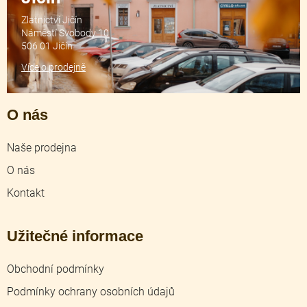
Zlatnictví Jičín
Náměstí Svobody 10
506 01 Jičín
Více o prodejně
O nás
Naše prodejna
O nás
Kontakt
Užitečné informace
Obchodní podmínky
Podmínky ochrany osobních údajů