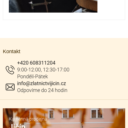
Z
á
Kontakt
p
a
+420 608311204
t
í
info
@
zlatnictvijicin.cz
Kamenná prodejna
Jičín