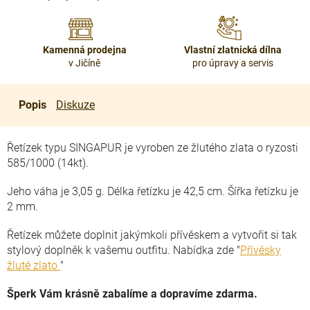
Kamenná prodejna
Vlastní zlatnická dílna
v Jičíně
pro úpravy a servis
Popis
Diskuze
Řetízek typu SINGAPUR je vyroben ze žlutého zlata o ryzosti
585/1000 (14kt).
Jeho váha je 3,05 g. Délka řetízku je 42,5 cm. Šířka řetízku je
2 mm.
Řetízek můžete doplnit jakýmkoli přívěskem a vytvořit si tak
stylový doplněk k vašemu outfitu. Nabídka zde "
Přívěsky
žluté zlato
"
Šperk Vám krásně zabalíme a dopravíme zdarma.