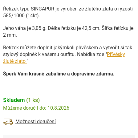
Řetízek typu SINGAPUR je vyroben ze žlutého zlata o ryzosti
585/1000 (14kt).
Jeho váha je 3,05 g. Délka řetízku je 42,5 cm. Šířka řetízku je
2 mm.
Řetízek můžete doplnit jakýmkoli přívěskem a vytvořit si tak
stylový doplněk k vašemu outfitu. Nabídka zde "
Přívěsky
žluté zlato
"
Šperk Vám krásně zabalíme a dopravíme zdarma.
Skladem
(1 ks)
10.8.2026
Možnosti doručení