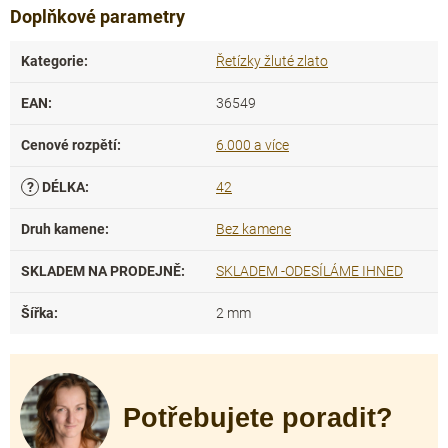
Doplňkové parametry
Kategorie
:
Řetízky žluté zlato
EAN
:
36549
Cenové rozpětí
:
6.000 a více
?
DÉLKA
:
42
Druh kamene
:
Bez kamene
SKLADEM NA PRODEJNĚ
:
SKLADEM -ODESÍLÁME IHNED
Šířka
:
2 mm
Potřebujete poradit?