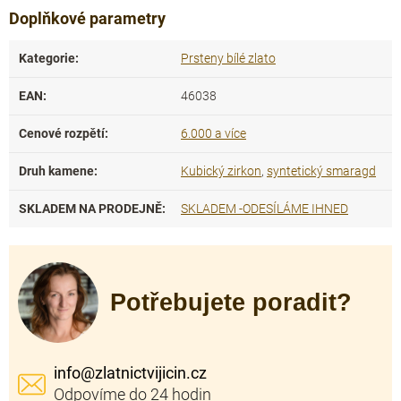
Doplňkové parametry
Kategorie
:
Prsteny bílé zlato
EAN
:
46038
Cenové rozpětí
:
6.000 a více
Druh kamene
:
Kubický zirkon
,
syntetický smaragd
SKLADEM NA PRODEJNĚ
:
SKLADEM -ODESÍLÁME IHNED
Potřebujete poradit?
info
@
zlatnictvijicin.cz