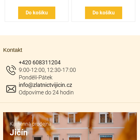
Do košíku
Do košíku
Z
á
Kontakt
p
a
+420 608311204
t
í
info
@
zlatnictvijicin.cz
Kamenná prodejna
Jičín