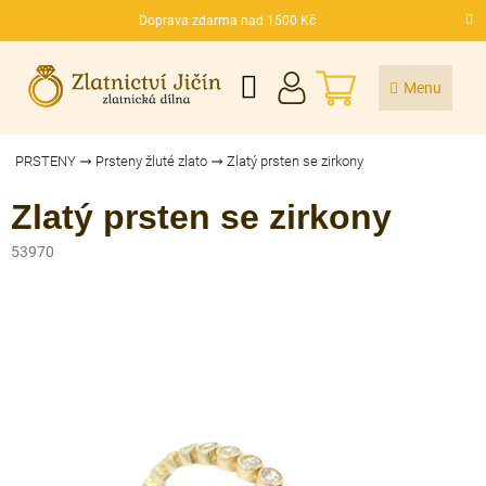
Přejít
Doprava zdarma nad 1500 Kč
na
CZK
obsah
NÁKUPNÍ
KOŠÍK
PRSTENY
Prsteny žluté zlato
Zlatý prsten se zirkony
Zlatý prsten se zirkony
53970