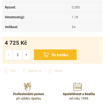
Ryzost
:
0,585
Hmotnost(g)
:
1,18
Velikost
:
54
4 725 Kč
Měrná
cena:
Tisk
Zeptat se
Hlídat
Profesionální pomoc
Spolehlivost a kvalita
při výběru šperku
od roku 1996