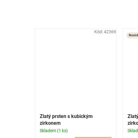
Kód:
42369
Novin
Zlatý prsten s kubickým
Zlat
zirkonem
zirk
Skladem
(1 ks)
Skla