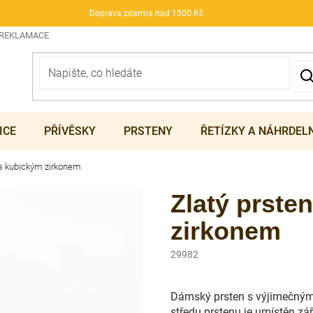
Doprava zdarma nad 1500 Kč
 REKLAMACE
ICE
PŘÍVĚSKY
PRSTENY
ŘETÍZKY A NÁHRDEL
 s kubickým zirkonem
Zlatý prste
zirkonem
29982
Dámský prsten s výjimečným 
středu prstenu je umístěn zář