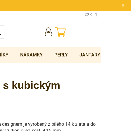
CZK
NÁKUPNÍ
KOŠÍK
NÍKY
NÁRAMKY
PERLY
JANTARY
SOUPRA
n s kubickým
designem je vyrobený z bílého 14 k zlata a do
ivý zirkon o velikosti 4,15 mm.