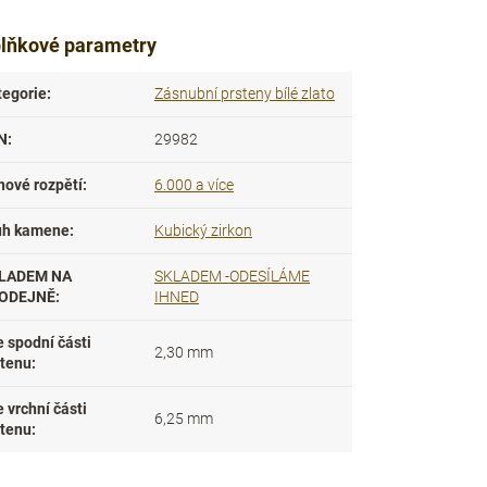
lňkové parametry
tegorie
:
Zásnubní prsteny bílé zlato
N
:
29982
nové rozpětí
:
6.000 a více
uh kamene
:
Kubický zirkon
LADEM NA
SKLADEM -ODESÍLÁME
ODEJNĚ
:
IHNED
e spodní části
2,30 mm
stenu
:
e vrchní části
6,25 mm
stenu
: