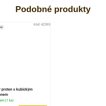
Kód:
42393
ka
ý prsten s kubickým
onem
dem
(1 ks)