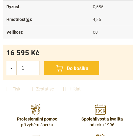
Ryzost
:
0,585
Hmotnost(g)
:
4,55
Velikost
:
60
16 595 Kč
Měrná
cena:
Tisk
Zeptat se
Hlídat
Profesionální pomoc
Spolehlivost a kvalita
při výběru šperku
od roku 1996