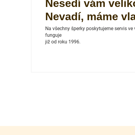
Nesedí vám velik
Nevadí, máme vlas
Na všechny šperky poskytujeme servis ve vl
funguje
již od roku 1996.
Z