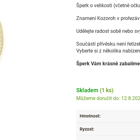
Šperk o velikosti (včetně oč
Znamení Kozoroh v prořezáva
Udělejte radost sobě nebo s
Součástí přívěsku není řetíz
Vyberte si z několika nabíze
Šperk Vám krásně zabalíme
Skladem
(1 ks)
12.8.20
Hmotnost
:
Ryzost
: