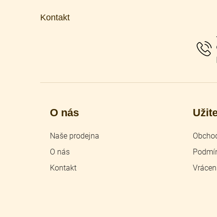
á
p
Kontakt
a
t
í
O nás
Užit
Naše prodejna
Obchod
O nás
Podmín
Kontakt
Vrácen