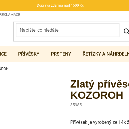
Doprava zdarma nad 1500 Kč
 REKLAMACE
ICE
PŘÍVĚSKY
PRSTENY
ŘETÍZKY A NÁHRDEL
ZOROH
Zlatý přívě
KOZOROH
35985
Přívěsek je vyrobený ze 14k 