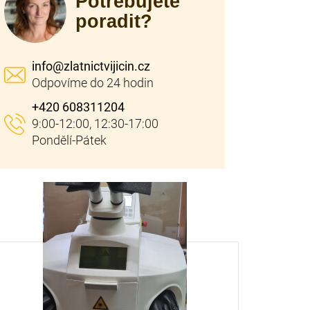
Potřebujete
poradit?
info
@
zlatnictvijicin.cz
+420 608311204