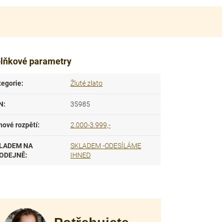
lňkové parametry
tegorie
:
Žluté zlato
N
:
35985
nové rozpětí
:
2.000-3.999,-
LADEM NA
SKLADEM -ODESÍLÁME
ODEJNĚ
:
IHNED