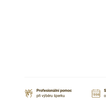
Profesionální pomoc
S
při výběru šperku
o