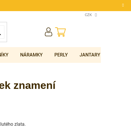
CZK
NÁKUPNÍ
KOŠÍK
NÍKY
NÁRAMKY
PERLY
JANTARY
SOUPRA
sek znamení
žlutého zlata.