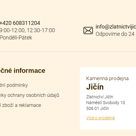
+420 608311204
info
@
zlatnictviji
ečné informace
Kamenná prodejna
ní podmínky
Jičín
ky ochrany osobních údajů
Zlatnictví Jičín
Náměstí Svobody 10
í zboží a reklamace
506 01 Jičín
Více o prodejně