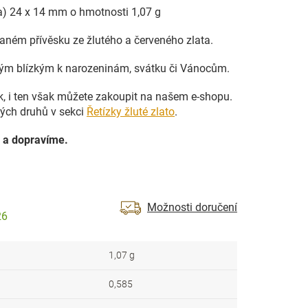
ka) 24 x 14 mm o hmotnosti 1,07 g
ném přívěsku ze žlutého a červeného zlata.
vým blízkým k narozeninám, svátku či Vánocům.
ek, i ten však můžete zakoupit na našem e-shopu.
ných druhů v sekci
Řetízky žluté zlato
.
 a dopravíme.
Možnosti doručení
26
1,07 g
0,585