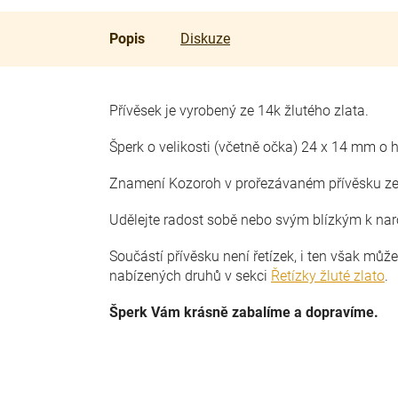
Popis
Diskuze
Přívěsek je vyrobený ze 14k žlutého zlata.
Šperk o velikosti (včetně očka) 24 x 14 mm o 
Znamení Kozoroh v prořezávaném přívěsku ze 
Udělejte radost sobě nebo svým blízkým k na
Součástí přívěsku není řetízek, i ten však můž
nabízených druhů v sekci
Řetízky žluté zlato
.
Šperk Vám krásně zabalíme a dopravíme.