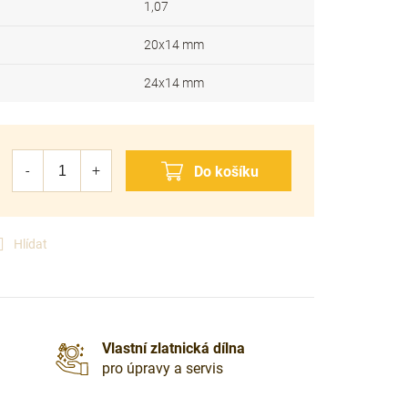
1,07
20x14 mm
24x14 mm
Hlídat
Vlastní zlatnická dílna
pro úpravy a servis