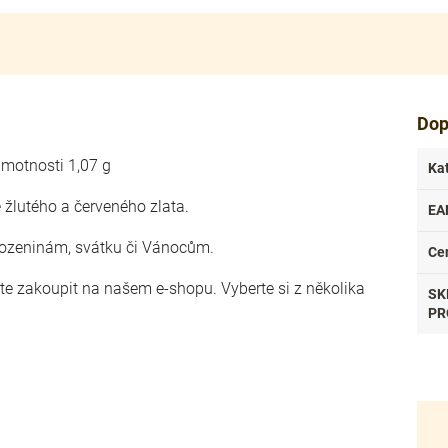
Dop
hmotnosti 1,07 g
Ka
žlutého a červeného zlata.
EA
rozeninám, svátku či Vánocům.
Ce
ete zakoupit na našem e-shopu. Vyberte si z několika
SK
PR