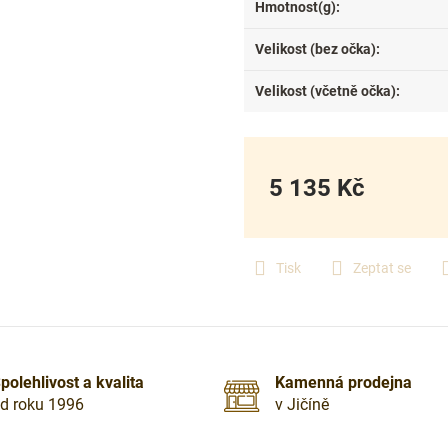
Hmotnost(g)
:
Velikost (bez očka)
:
Velikost (včetně očka)
:
5 135 Kč
Měrná
cena:
Tisk
Zeptat se
polehlivost a kvalita
Kamenná prodejna
d roku 1996
v Jičíně