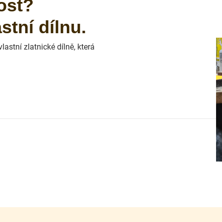
ost?
tní dílnu.
astní zlatnické dílně, která