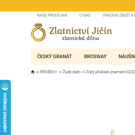
Přejít
na
obsah
NAŠE PRODEJNA
O NÁS
VRÁCENÍ ZBOŽÍ A
ČESKÝ GRANÁT
BROSWAY
NÁUŠN
PŘÍVĚSKY
Žluté zlato
Zlatý přívěsek znamení KO