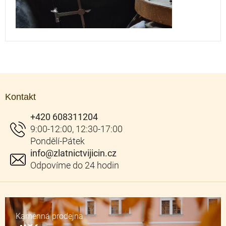
Z
á
Kontakt
p
a
+420 608311204
t
í
info
@
zlatnictvijicin.cz
Kamenná prodejna