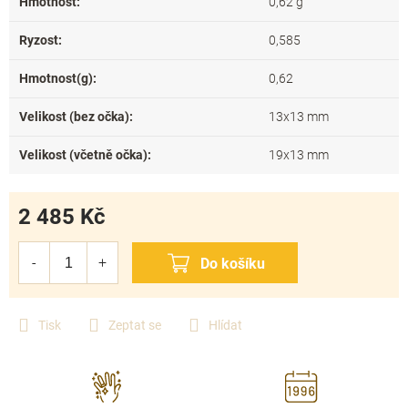
Hmotnost
:
0,62 g
Ryzost
:
0,585
Hmotnost(g)
:
0,62
Velikost (bez očka)
:
13x13 mm
Velikost (včetně očka)
:
19x13 mm
2 485 Kč
Měrná
cena:
Tisk
Zeptat se
Hlídat