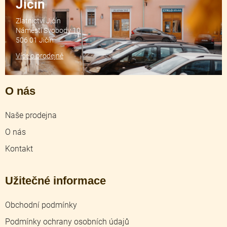
Jičín
Zlatnictví Jičín
Náměstí Svobody 10
506 01 Jičín
Více o prodejně
O nás
Naše prodejna
O nás
Kontakt
Užitečné informace
Obchodní podmínky
Podmínky ochrany osobních údajů