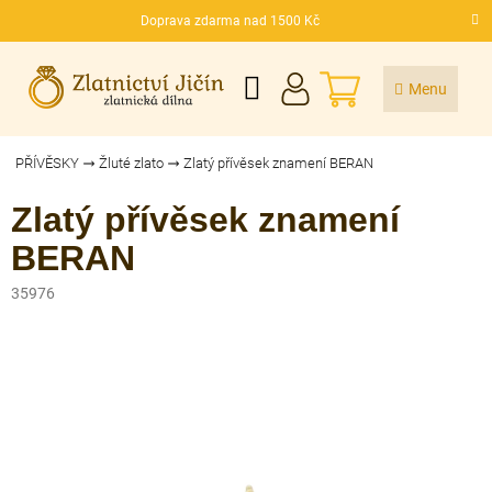
Přejít
Doprava zdarma nad 1500 Kč
na
CZK
obsah
NÁKUPNÍ
KOŠÍK
PŘÍVĚSKY
Žluté zlato
Zlatý přívěsek znamení BERAN
Zlatý přívěsek znamení
BERAN
35976