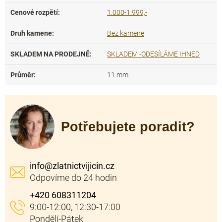
Cenové rozpětí
:
1.000-1.999,-
Druh kamene
:
Bez kamene
SKLADEM NA PRODEJNĚ
:
SKLADEM -ODESÍLÁME IHNED
Průměr
:
11 mm
Potřebujete poradit?
info
@
zlatnictvijicin.cz
+420 608311204