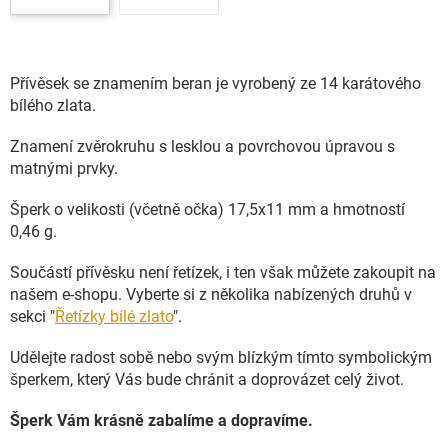
Přívěsek se znamením beran je vyrobený ze 14 karátového
bílého zlata.
Znamení zvěrokruhu s lesklou a povrchovou úpravou s
matnými prvky.
Šperk o velikosti (včetně očka) 17,5x11 mm a hmotností
0,46 g.
Součástí přívěsku není řetízek, i ten však můžete zakoupit na
našem e-shopu. Vyberte si z několika nabízených druhů v
sekci "
Řetízky bílé zlato
".
Udělejte radost sobě nebo svým blízkým tímto symbolickým
šperkem, který Vás bude chránit a doprovázet celý život.
Šperk Vám krásně zabalíme a dopravíme.