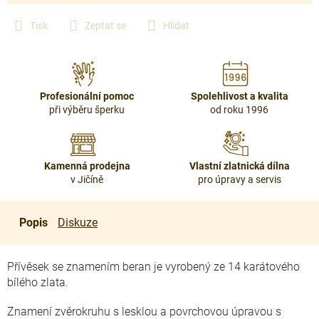
Tisk
Zeptat se
Hlídat
Profesionální pomoc
Spolehlivost a kvalita
při výběru šperku
od roku 1996
Kamenná prodejna
Vlastní zlatnická dílna
v Jičíně
pro úpravy a servis
Popis
Diskuze
Přívěsek se znamením beran je vyrobený ze 14 karátového
bílého zlata.
Znamení zvěrokruhu s lesklou a povrchovou úpravou s