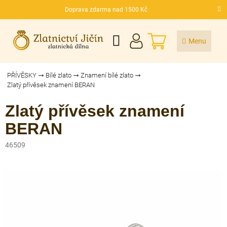
Přejít
Doprava zdarma nad 1500 Kč
na
CZK
obsah
NÁKUPNÍ
KOŠÍK
PŘÍVĚSKY
Bílé zlato
Znamení bílé zlato
Zlatý přívěsek znamení BERAN
Zlatý přívěsek znamení
BERAN
46509