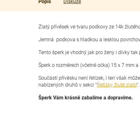
Popis
Diskuze
Zlatý přívěsek ve tvaru podkovy ze 14k žlutéh
Jemná podkova s hladkou a lesklou povrcho
Tento šperk je vhodný jak pro ženy i dívky tak
Šperk o rozměrech (včetně očka) 15 x 7 mm a 
Součástí přívěsku není řetízek, i ten však můž
nabízených druhů v sekci "
Řetízky žluté zlato
"
Šperk Vám krásně zabalíme a dopravíme.