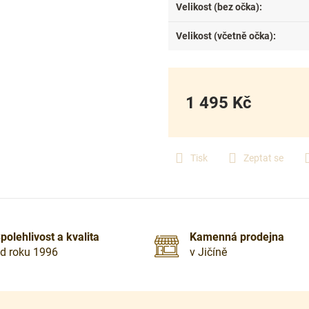
Velikost (bez očka)
:
Velikost (včetně očka)
:
1 495 Kč
Měrná
cena:
Tisk
Zeptat se
polehlivost a kvalita
Kamenná prodejna
d roku 1996
v Jičíně