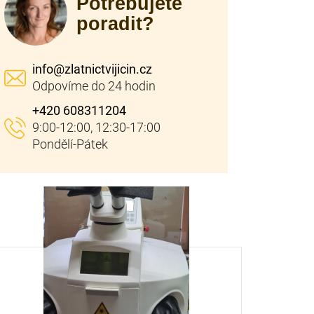
Potřebujete
poradit?
info
@
zlatnictvijicin.cz
+420 608311204