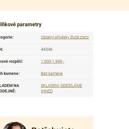
lňkové parametry
tegorie
:
Ostatní přívěsky žluté zlato
N
:
44346
nové rozpětí
:
1.000-1.999,-
uh kamene
:
Bez kamene
LADEM NA
SKLADEM -ODESÍLÁME
ODEJNĚ
:
IHNED