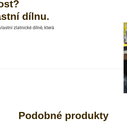
ost?
tní dílnu.
astní zlatnické dílně, která