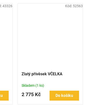
d:
43326
Kód:
52563
Zlatý přívěsek VČELKA
Skladem
(1 ks)
2 775 Kč
ku
Do košíku