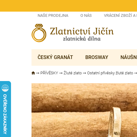
Přejít
na
obsah
NAŠE PRODEJNA
O NÁS
VRÁCENÍ ZBOŽÍ A
ČESKÝ GRANÁT
BROSWAY
NÁUŠN
PŘÍVĚSKY
Žluté zlato
Ostatní přívěsky žluté zlato