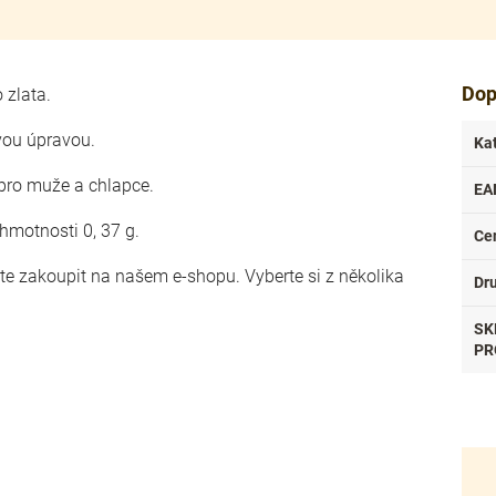
Dop
o zlata.
vou úpravou.
Ka
 pro muže a chlapce.
EA
hmotnosti 0, 37 g.
Ce
ete zakoupit na našem e-shopu. Vyberte si z několika
Dr
.
SK
PR