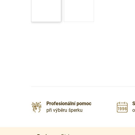
Profesionální pomoc
S
při výběru šperku
o