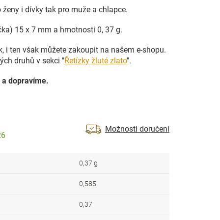
 ženy i dívky tak pro muže a chlapce.
čka) 15 x 7 mm a hmotnosti 0, 37 g.
ek, i ten však můžete zakoupit na našem e-shopu.
ých druhů v sekci "
Řetízky žluté zlato
".
 a dopravíme.
Možnosti doručení
26
0,37 g
0,585
0,37