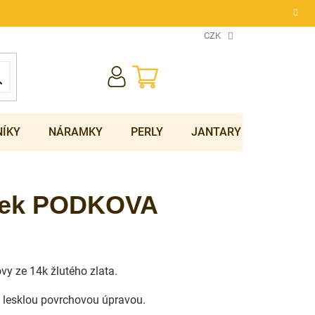
CZK
NÁKUPNÍ
KOŠÍK
NÍKY
NÁRAMKY
PERLY
JANTARY
SOUPRA
ěsek PODKOVA
ovy ze 14k žlutého zlata.
lesklou povrchovou úpravou.