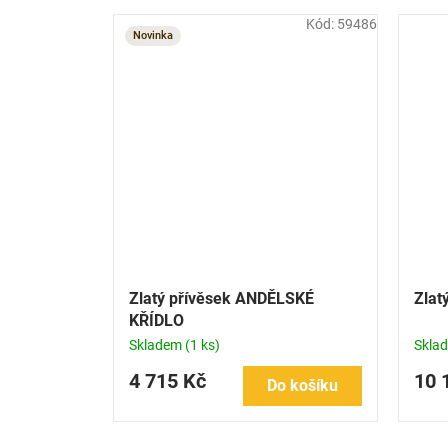
Kód:
59486
Novinka
Zlatý přívěsek ANDĚLSKÉ
Zlat
KŘÍDLO
Skladem
(1 ks)
Skla
4 715 Kč
10 
Do košíku