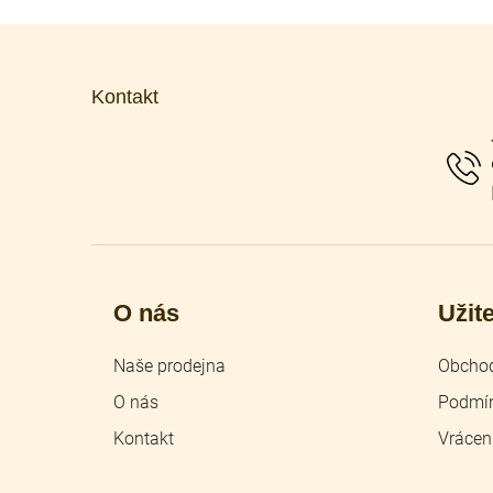
Z
á
p
Kontakt
a
t
í
O nás
Užit
Naše prodejna
Obchod
O nás
Podmín
Kontakt
Vrácen