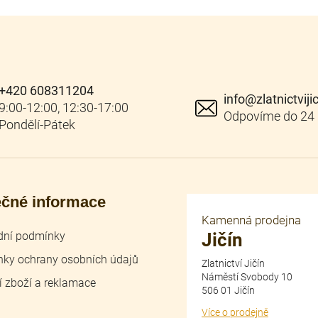
+420 608311204
info
@
zlatnictviji
ečné informace
Kamenná prodejna
ní podmínky
Jičín
ky ochrany osobních údajů
Zlatnictví Jičín
Náměstí Svobody 10
í zboží a reklamace
506 01 Jičín
Více o prodejně