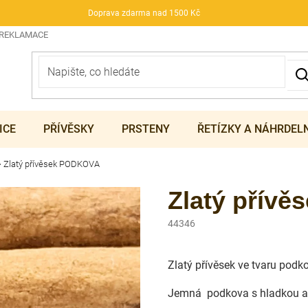
Doprava zdarma nad 1500 Kč
 REKLAMACE
ICE
PŘÍVĚSKY
PRSTENY
ŘETÍZKY A NÁHRDEL
Zlatý přívěsek PODKOVA
Zlatý přív
44346
Zlatý přívěsek ve tvaru podk
Jemná podkova s hladkou a 