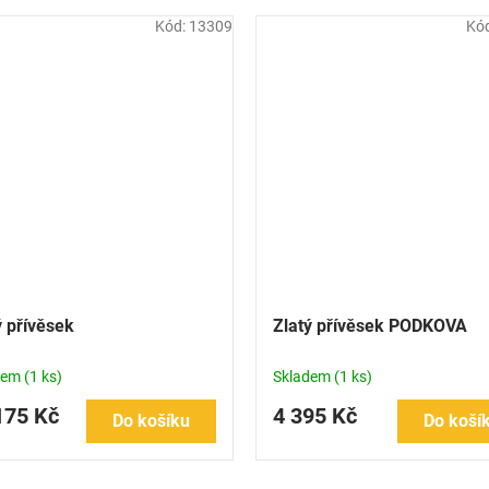
Kód:
13309
Kó
ý přívěsek
Zlatý přívěsek PODKOVA
dem
(1 ks)
Skladem
(1 ks)
175 Kč
4 395 Kč
Do košíku
Do koší