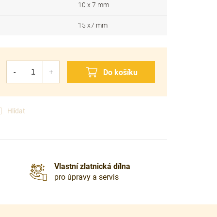
10 x 7 mm
15 x7 mm
Hlídat
Vlastní zlatnická dílna
pro úpravy a servis